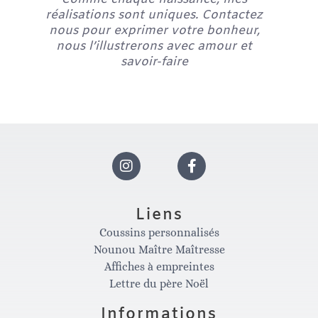
réalisations sont uniques. Contactez
nous pour exprimer votre bonheur,
nous l’illustrerons avec amour et
savoir-faire
I
F
n
a
Liens
Coussins personnalisés
s
c
Nounou Maître Maîtresse
Affiches à empreintes
t
e
Lettre du père Noël
Informations