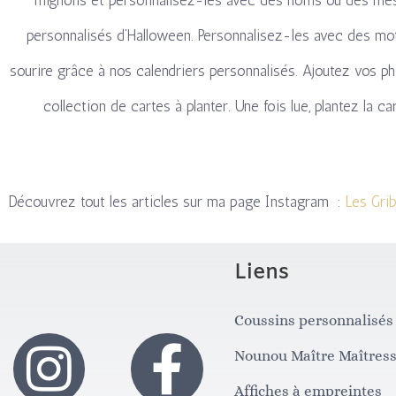
mignons et personnalisez-les avec des noms ou des me
personnalisés d’Halloween. Personnalisez-les avec des mo
sourire grâce à nos calendriers personnalisés. Ajoutez vos p
collection de cartes à planter. Une fois lue, plantez la 
Découvrez tout les articles sur ma page Instagram :
Les Grib
Liens
Coussins personnalisés
I
F
Nounou Maître Maîtres
Affiches à empreintes