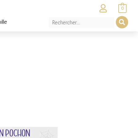
0
ille