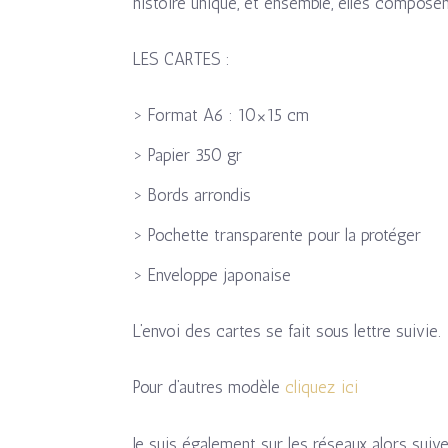
histoire unique, et ensemble, elles compose
LES CARTES :
> Format A6 : 10×15 cm
> Papier 350 gr
> Bords arrondis
> Pochette transparente pour la protéger
> Enveloppe japonaise
L’envoi des cartes se fait sous lettre suivie.
Pour d’autres modèle
cliquez ici
Je suis également sur les réseaux alors suiv