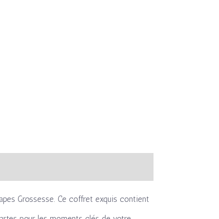
apes Grossesse. Ce coffret exquis contient
artes pour les moments clés de votre