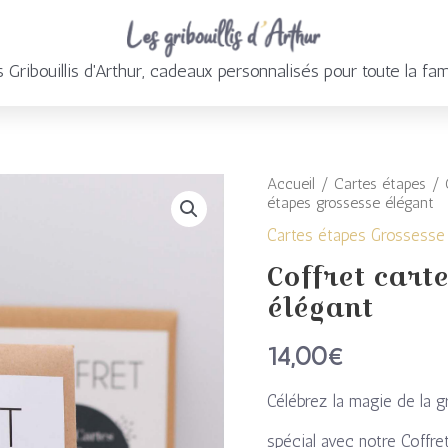
 Gribouillis d'Arthur, cadeaux personnalisés pour toute la fam
Accueil
/
Cartes étapes
/
quantité
étapes grossesse élégant
de
Cartes étapes Grossesse
Coffret cart
Coffret
élégant
cartes
14,00
€
étapes
grossesse
Célébrez la magie de la
élégant
spécial avec notre Coffr