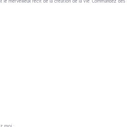
nt le merveilleux récit de la création de la vie. Commandez dès
ez moi :