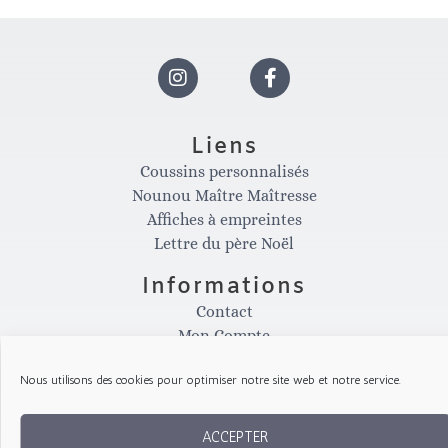
I
F
n
a
Liens
Coussins personnalisés
s
c
Nounou Maître Maîtresse
Affiches à empreintes
t
e
Lettre du père Noël
Informations
a
b
Contact
Mon Compte
g
o
Conditions générale de vente
Nous utilisons des cookies pour optimiser notre site web et notre service.
Politique de confidentialité
Conditions d'annulation
r
o
ACCEPTER
Site réalisé avec la participation de