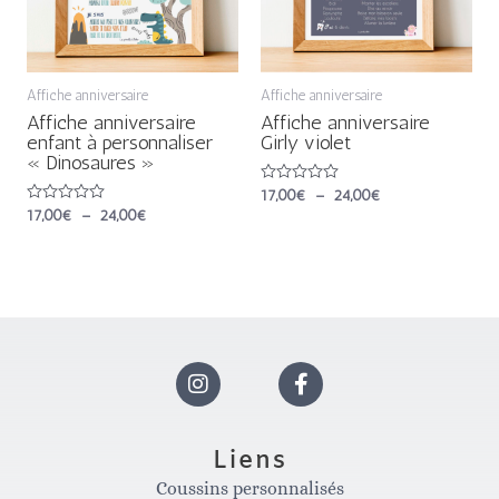
Affiche anniversaire
Affiche anniversaire
Affiche anniversaire
Affiche anniversaire
enfant à personnaliser
Girly violet
« Dinosaures »
Note
17,00
€
–
24,00
€
0
Note
17,00
€
–
24,00
€
sur
0
5
sur
5
I
F
n
a
Liens
Coussins personnalisés