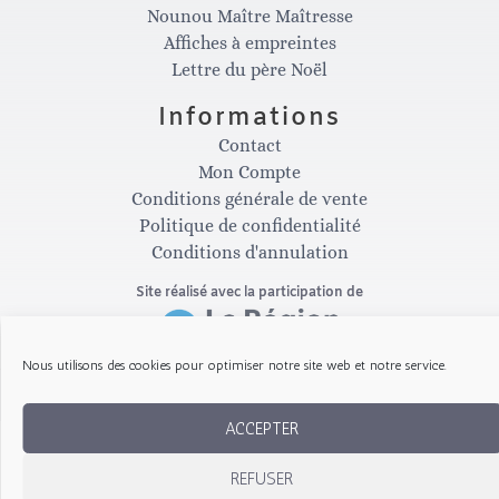
s
c
Nounou Maître Maîtresse
Affiches à empreintes
t
e
Lettre du père Noël
Informations
a
b
Contact
Mon Compte
g
o
Conditions générale de vente
Politique de confidentialité
Conditions d'annulation
r
o
Site réalisé avec la participation de
a
k
Nous utilisons des cookies pour optimiser notre site web et notre service.
m
-
Copyright © 2026 Les Gribouillis d'Arthur
ACCEPTER
f
REFUSER