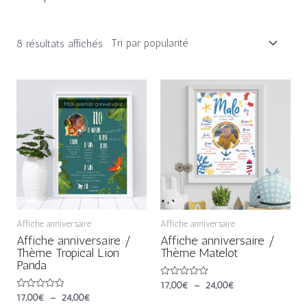
8 résultats affichés
Plage
Plage
de
de
prix :
prix :
17,00€
17,00€
à
à
24,00€
24,00€
Affiche anniversaire
Affiche anniversaire
Affiche anniversaire /
Affiche anniversaire /
Thème Tropical Lion
Thème Matelot
Panda
Note
17,00
€
–
24,00
€
0
Note
17,00
€
–
24,00
€
sur
0