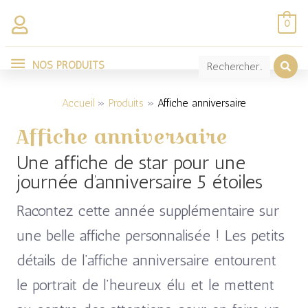
Aller
0
au
NOS
contenu
NOS PRODUITS
Trié
PRODUITS
par
popularité
Accueil
Produits
Affiche anniversaire
Affiche anniversaire
Une affiche de star pour une
journée d’anniversaire 5 étoiles
Racontez cette année supplémentaire sur
une belle affiche personnalisée ! Les petits
détails de l’affiche anniversaire entourent
le portrait de l’heureux élu et le mettent