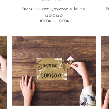
Puzzle annonce grossesse « Tatie »
P
Note
10,00
€
–
13,00
€
0
sur
5
Plage
de
prix :
10,00€
à
13,00€