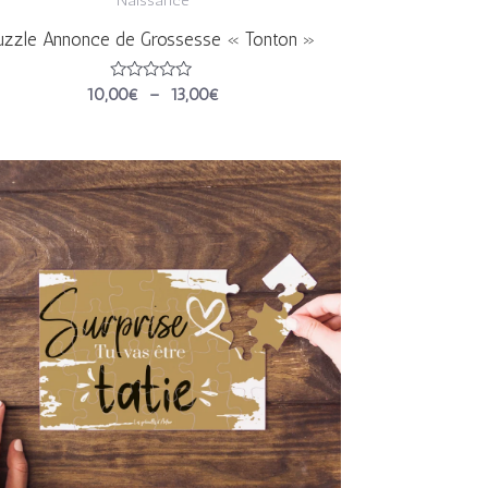
uzzle Annonce de Grossesse « Tonton »
Note
10,00
€
–
13,00
€
0
sur
5
Plage
de
prix :
10,00€
à
13,00€