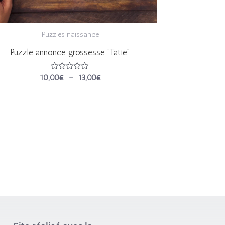
Puzzles naissance
Puzzle annonce grossesse “Tatie”
Note
10,00
€
–
13,00
€
0
sur
5