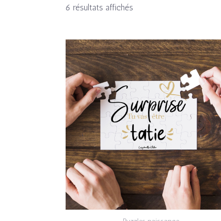
6 résultats affichés
Plage
de
prix :
10,00€
à
13,00€
Puzzles naissance