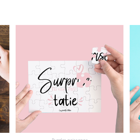
Plage
de
prix :
10,00€
à
13,00€
Puzzles naissance