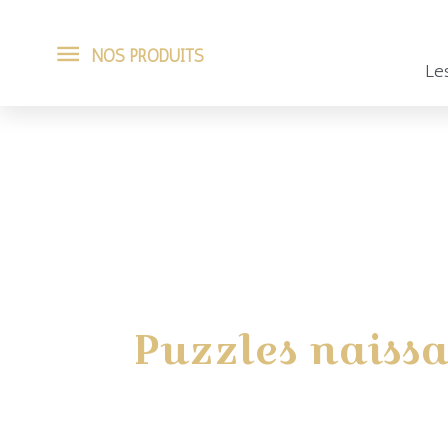
Aller
NOS
NOS PRODUITS
au
Les
PRODUITS
contenu
Trié
par
popularité
Puzzles naiss