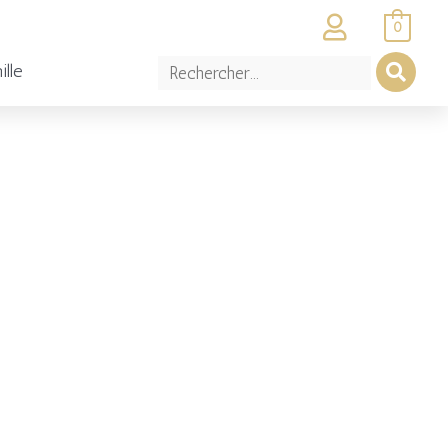
0
ille