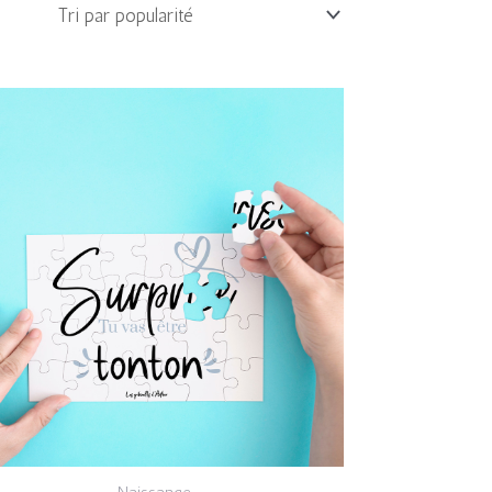
Plage
de
prix :
10,00€
à
13,00€
Naissance