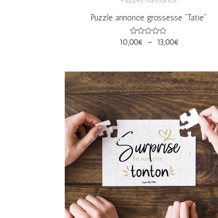
Puzzle annonce grossesse “Tatie”
Note
10,00
€
–
13,00
€
0
sur
5
Plage
de
prix :
10,00€
à
13,00€