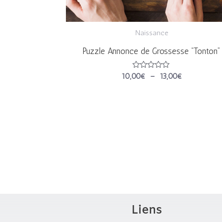
Naissance
Puzzle Annonce de Grossesse “Tonton”
Note
10,00
€
–
13,00
€
0
sur
5
Liens