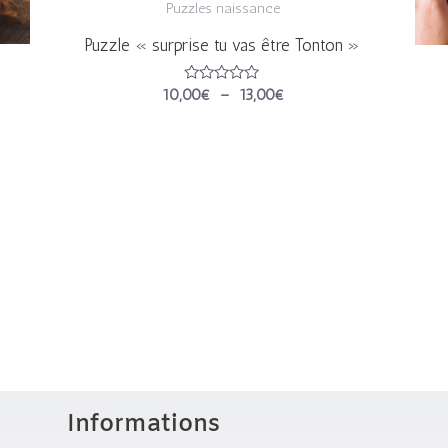
Puzzles naissance
Puzzle « surprise tu vas être Tonton »
Note
10,00
€
–
13,00
€
0
sur
5
Informations