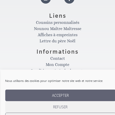
I
F
n
a
Liens
Coussins personnalisés
s
c
Nounou Maître Maîtresse
Affiches à empreintes
t
e
Lettre du père Noël
Informations
a
b
Contact
Mon Compte
g
o
Conditions générale de vente
Politique de confidentialité
Nous utilisons des cookies pour optimiser notre site web et notre service.
Conditions d'annulation
r
o
Site réalisé avec la participation de
ACCEPTER
a
k
REFUSER