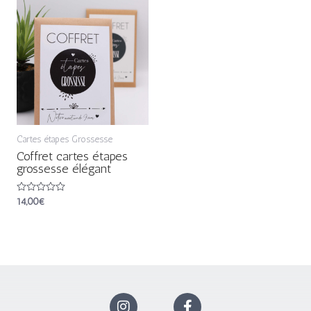
Cartes étapes Grossesse
Coffret cartes étapes
grossesse élégant
Note
14,00
€
0
sur
5