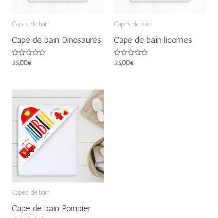
Capes de bain
Capes de bain
Cape de bain Dinosaures
Cape de bain licornes
Note
25,00
€
Note
25,00
€
0
0
sur
sur
5
5
Capes de bain
Cape de bain Pompier