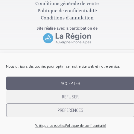
g
o
Conditions générale de vente
Politique de confidentialité
Conditions d'annulation
r
o
Site réalisé avec la participation de
a
k
m
-
Copyright © 2026 Les Gribouillis d'Arthur
Nous utilisons des cookies pour optimiser notre site web et notre service.
f
ACCEPTER
REFUSER
PRÉFÉRENCES
Politique de cookies
Politique de confidentialité