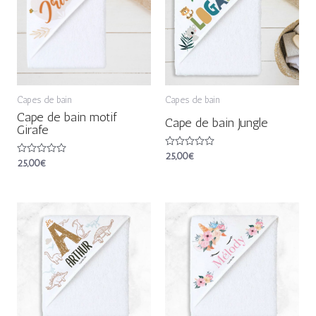
Capes de bain
Capes de bain
Cape de bain motif
Cape de bain Jungle
Girafe
Note
25,00
€
Note
25,00
€
0
0
sur
sur
5
5