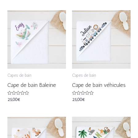
sur
sur
5
5
Capes de bain
Capes de bain
Cape de bain Baleine
Cape de bain véhicules
Note
25,00
€
Note
25,00
€
0
0
sur
sur
5
5