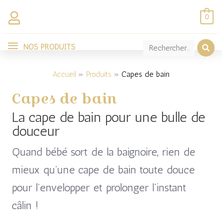
Aller
0
au
NOS
contenu
NOS PRODUITS
Trié
PRODUITS
par
popularité
Accueil
Produits
Capes de bain
Capes de bain
La cape de bain pour une bulle de
douceur
Quand bébé sort de la baignoire, rien de
mieux qu’une cape de bain toute douce
pour l’envelopper et prolonger l’instant
câlin !