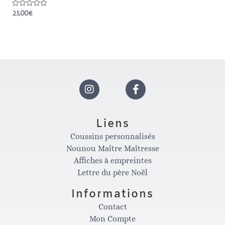
Note
25,00
€
0
sur
5
I
F
n
a
Liens
Coussins personnalisés
s
c
Nounou Maître Maîtresse
Affiches à empreintes
t
e
Lettre du père Noël
Informations
a
b
Contact
Mon Compte