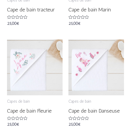
Capes de bain
Capes de bain
Cape de bain tracteur
Cape de bain Marin
Note
25,00
€
Note
25,00
€
0
0
sur
sur
5
5
Capes de bain
Capes de bain
Cape de bain Fleurie
Cape de bain Danseuse
Note
25,00
€
Note
25,00
€
0
0