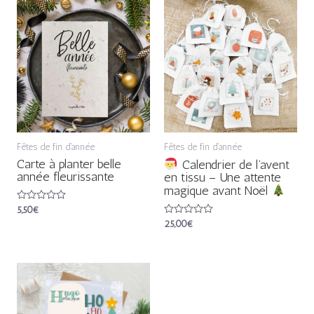
Fêtes de fin d'année
Fêtes de fin d'année
Carte à planter belle
Calendrier de l’avent
année fleurissante
en tissu – Une attente
magique avant Noël
Note
5,50
€
0
Note
25,00
€
sur
0
5
sur
5