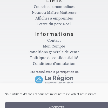
Liens
Coussins personnalisés
s
c
Nounou Maître Maîtresse
Affiches à empreintes
t
e
Lettre du père Noël
Informations
a
b
Contact
Mon Compte
g
o
Conditions générale de vente
Politique de confidentialité
Conditions d'annulation
r
o
Site réalisé avec la participation de
a
k
m
-
Nous utilisons des cookies pour optimiser notre site web et notre service.
Copyright © 2026 Les Gribouillis d'Arthur
ACCEPTER