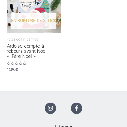
EN RUPTURE DE STOCK
Fêtes de fin d'année
Ardoise compte à
rebours avant Noël
« Père Noël »
Note
12,90
€
0
sur
5
I
F
n
a