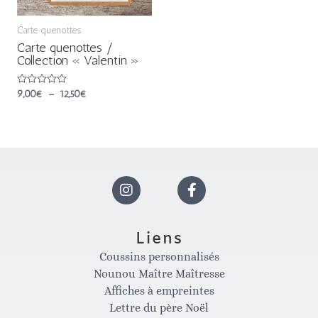
Carte quenottes
Carte quenottes /
Collection « Valentin »
Note
9,00
€
–
12,50
€
0
sur
5
I
F
n
a
Liens
Coussins personnalisés
s
c
Nounou Maître Maîtresse
Affiches à empreintes
Lettre du père Noël