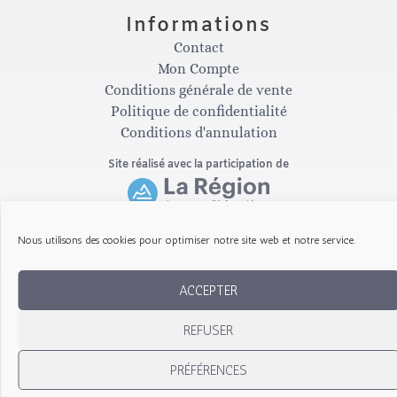
t
e
Informations
a
b
Contact
Mon Compte
g
o
Conditions générale de vente
Politique de confidentialité
Conditions d'annulation
r
o
Site réalisé avec la participation de
a
k
m
-
Nous utilisons des cookies pour optimiser notre site web et notre service.
Copyright © 2026 Les Gribouillis d'Arthur
f
ACCEPTER
REFUSER
PRÉFÉRENCES