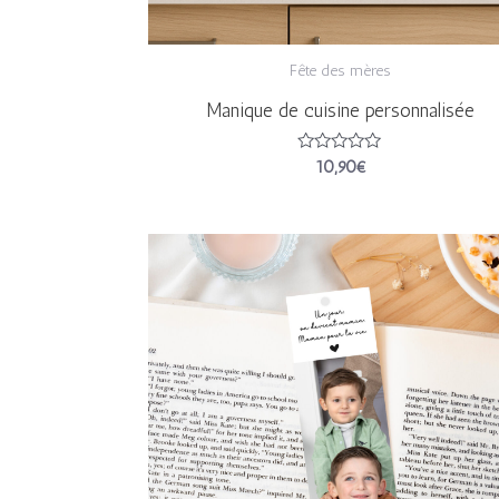
Fête des mères
Manique de cuisine personnalisée
Note
10,90
€
0
sur
5