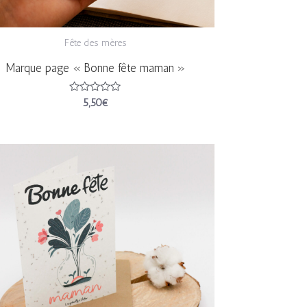
Fête des mères
Marque page « Bonne fête maman »
Note
5,50
€
0
sur
5