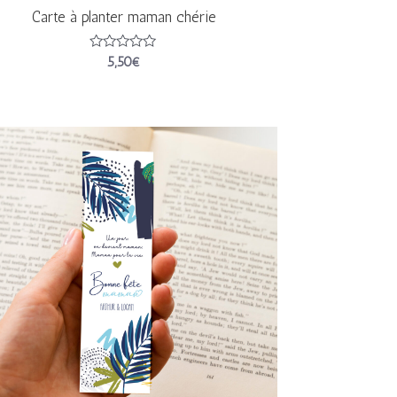
Carte à planter maman chérie
Note
5,50
€
0
sur
5