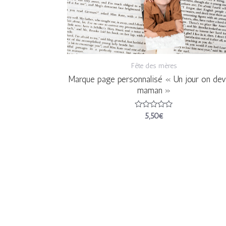
Fête des mères
Marque page personnalisé « Un jour on dev
maman »
Note
5,50
€
0
sur
5