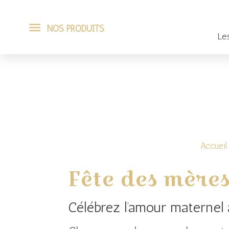
Aller
NOS
NOS PRODUITS
au
Les
PRODUITS
contenu
Trié
par
popularité
Accueil
Fête des mère
Célébrez l’amour maternel 