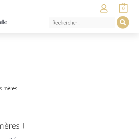
0
ille
es mères
mères !