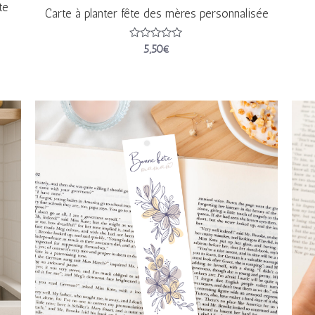
te
Carte à planter fête des mères personnalisée
Note
5,50
€
0
sur
5