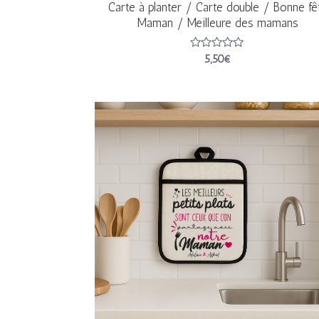
Carte à planter / Carte double / Bonne fê
Maman / Meilleure des mamans
Note
5,50
€
0
sur
5