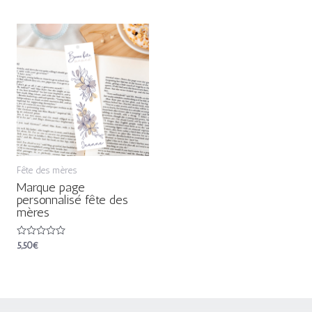
sur
sur
5
5
Fête des mères
Marque page
personnalisé fête des
mères
Note
5,50
€
0
sur
5