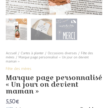
maman"
Accueil
/
Cartes à planter
/
Occasions diverses
/
Fête des
mères
/ Marque page personnalisé « Un jour on devient
maman »
Fête des mères
Marque page personnalisé
« Un jour on devient
maman »
5,50
€