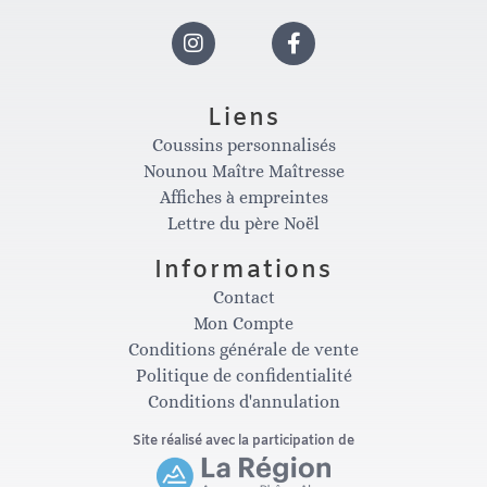
I
F
n
a
Liens
Coussins personnalisés
s
c
Nounou Maître Maîtresse
Affiches à empreintes
t
e
Lettre du père Noël
Informations
a
b
Contact
Mon Compte
g
o
Conditions générale de vente
Politique de confidentialité
Conditions d'annulation
r
o
Site réalisé avec la participation de