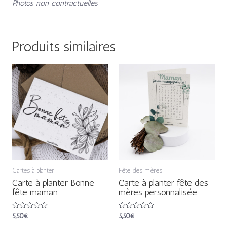
Photos non contractuelles
Produits similaires
Cartes à planter
Fête des mères
Carte à planter Bonne
Carte à planter fête des
fête maman
mères personnalisée
Note
5,50
€
Note
5,50
€
0
0