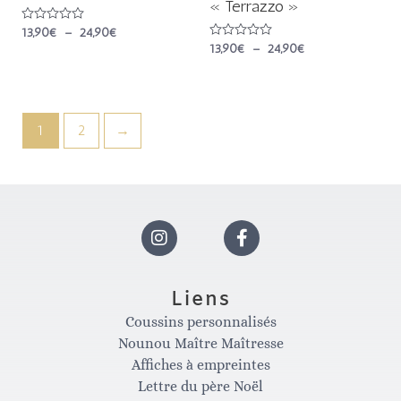
« Terrazzo »
Note
13,90
€
–
24,90
€
0
Note
13,90
€
–
24,90
€
sur
0
5
sur
5
1
2
→
I
F
n
a
Liens
Coussins personnalisés
s
c
Nounou Maître Maîtresse
Affiches à empreintes
t
e
Lettre du père Noël