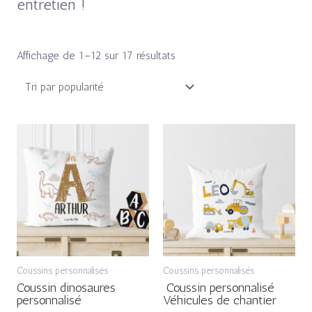
entretien !
Affichage de 1–12 sur 17 résultats
Plage
Plage
de
de
prix :
prix :
13,90€
13,90€
à
à
24,90€
24,90€
Coussins personnalisés
Coussins personnalisés
Coussin dinosaures
Coussin personnalisé
personnalisé
Véhicules de chantier