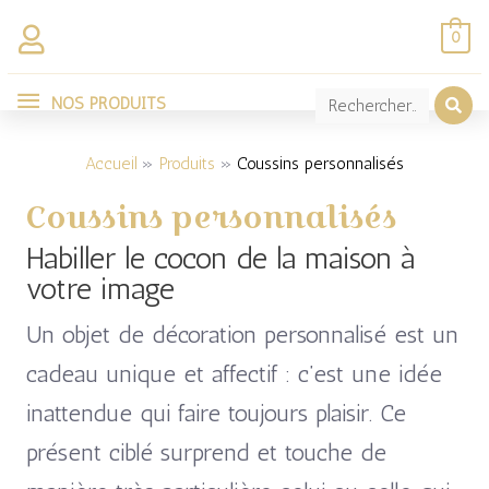
Aller
0
au
NOS
contenu
NOS PRODUITS
Trié
PRODUITS
par
popularité
Accueil
Produits
Coussins personnalisés
Coussins personnalisés
Habiller le cocon de la maison à
votre image
Un objet de décoration personnalisé est un
cadeau unique et affectif : c’est une idée
inattendue qui faire toujours plaisir. Ce
présent ciblé surprend et touche de