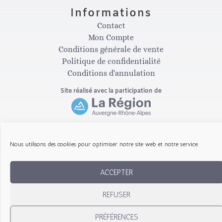
Informations
a
b
Contact
Mon Compte
g
o
Conditions générale de vente
Politique de confidentialité
Conditions d'annulation
r
o
Site réalisé avec la participation de
a
k
m
-
Copyright © 2026 Les Gribouillis d'Arthur
Nous utilisons des cookies pour optimiser notre site web et notre service.
f
ACCEPTER
REFUSER
PRÉFÉRENCES