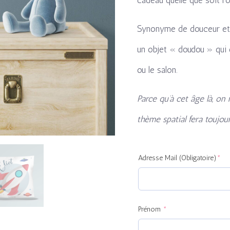
Synonyme de douceur et d
un objet « doudou » qui 
ou le salon.
Parce qu’à cet âge là, on
thème spatial fera toujo
(required)
(re
Adresse Mail (Obligatoire)
*
Prénom
*