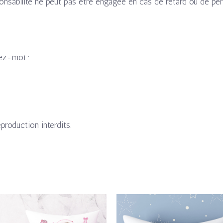
sponsabilité ne peut pas être engagée en cas de retard ou de p
vez-moi :
eproduction interdits.