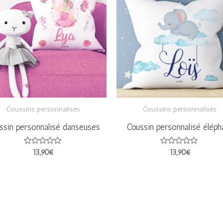
Coussins personnalisés
Coussins personnalisés
ssin personnalisé danseuses
Coussin personnalisé éléph
Note
Note
13,90
€
13,90
€
0
0
sur
sur
5
5