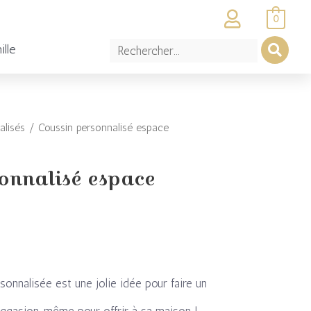
0
ille
alisés
/ Coussin personnalisé espace
onnalisé espace
onnalisée est une jolie idée pour faire un
occasion, même pour offrir à sa maison !