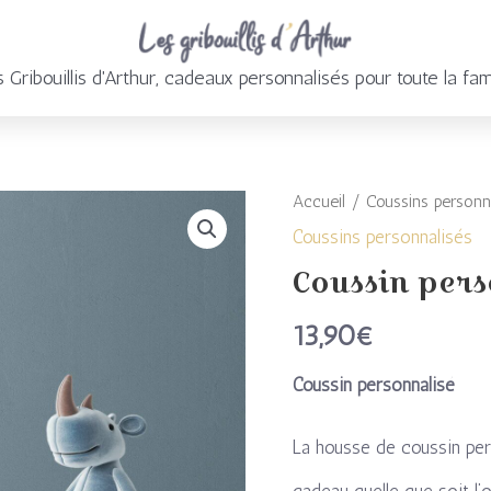
 Gribouillis d'Arthur, cadeaux personnalisés pour toute la fam
Accueil
/
Coussins personn
quantité
Coussins personnalisés
de
Coussin pers
Coussin
13,90
€
personnalisé
Coussin personnalisé
espace
La housse de coussin pers
cadeau quelle que soit l’