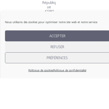
Républiq
ue
42380
Saint-
Bonnet-
Nous utilisons des cookies pour optimiser notre site web et notre service.
le-
Château
ACCEPTER
F
a
REFUSER
c
e
PRÉFÉRENCES
b
o
Politique de cookies
Politique de confidentialité
o
k
-
f