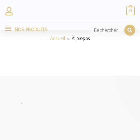
Aller
0
au
NOS
contenu
NOS PRODUITS
PRODUITS
Accueil
À propos