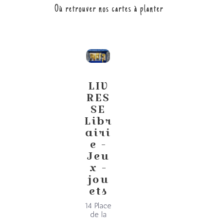
Où retrouver nos cartes à planter
LIV
RES
SE
Libr
airi
e -
Jeu
x -
jou
ets
14 Place
de la