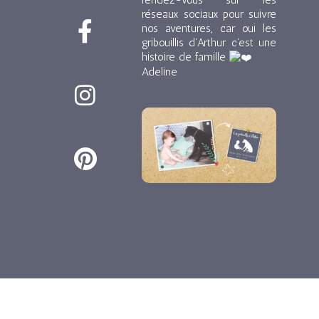
F
I
P
réseaux sociaux pour suivre
a
n
i
nos aventures, car oui les
gribouillis d’Arthur c’est une
c
s
n
histoire de famille
Adeline
e
t
t
b
a
e
o
g
r
o
r
e
k
a
s
-
m
t
f