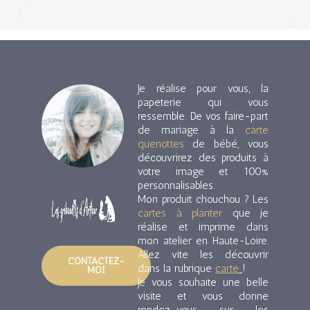
Je réalise pour vous, la
papeterie qui vous
ressemble. De vos faire-part
de mariage à la
carte
quenottes
de bébé, vous
découvrirez des produits à
votre image et 100%
personnalisables.
Mon produit chouchou ? Les
cartes à planter
que je
réalise et imprime dans
mon atelier en Haute-Loire.
Allez vite les découvrir
CONTACTEZ-
dans la rubrique
carte
!
MOI
Je vous souhaite une belle
visite et vous donne
rendez-vous sur les