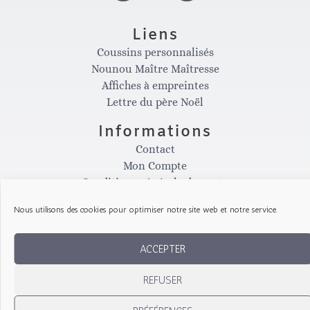
n
a
Liens
Coussins personnalisés
s
c
Nounou Maître Maîtresse
Affiches à empreintes
t
e
Lettre du père Noël
Informations
a
b
Contact
Mon Compte
g
o
Conditions générale de vente
Politique de confidentialité
Nous utilisons des cookies pour optimiser notre site web et notre service.
Conditions d'annulation
r
o
Site réalisé avec la participation de
ACCEPTER
a
k
REFUSER
Copyright © 2026 Les Gribouillis d'Arthur