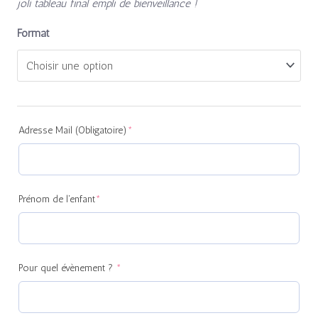
joli tableau final empli de bienveillance !
Format
(required)
(required)
(required)
(required)
Adresse Mail (Obligatoire)
*
Prénom de l'enfant
*
Pour quel évènement ?
*