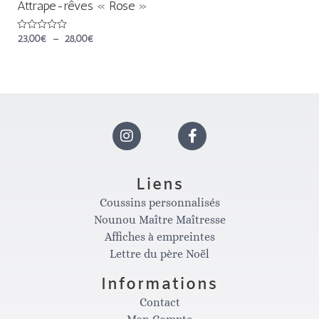
Attrape-rêves « Rose »
Note
23,00
€
–
28,00
€
0
sur
5
I
F
n
a
Liens
Coussins personnalisés
s
c
Nounou Maître Maîtresse
Affiches à empreintes
t
e
Lettre du père Noël
Informations
a
b
Contact