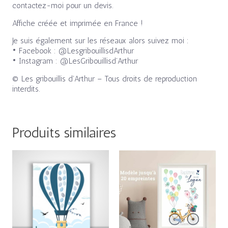
contactez-moi pour un devis.
Affiche créée et imprimée en France !
Je suis également sur les réseaux alors suivez moi :
• Facebook : @LesgribouillisdArthur
• Instagram : @LesGribouillisd’Arthur
© Les gribouillis d’Arthur – Tous droits de reproduction
interdits.
Produits similaires
Plage
Plage
de
de
prix :
prix :
23,00€
23,00€
à
à
28,00€
28,00€