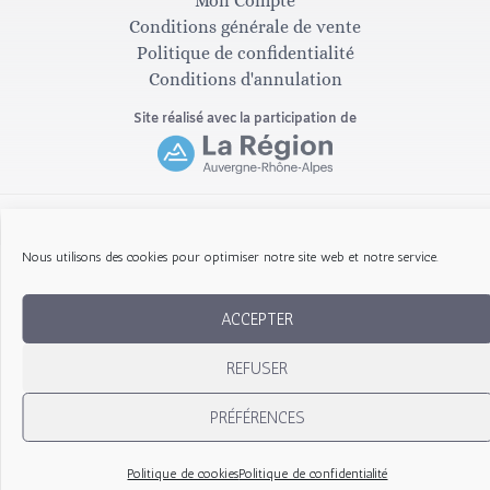
Mon Compte
g
o
Conditions générale de vente
Politique de confidentialité
Conditions d'annulation
r
o
Site réalisé avec la participation de
a
k
m
-
Copyright © 2026 Les Gribouillis d'Arthur
Nous utilisons des cookies pour optimiser notre site web et notre service.
f
ACCEPTER
REFUSER
PRÉFÉRENCES
Politique de cookies
Politique de confidentialité