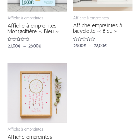
Affiche à empreintes
Affiche à empreintes
Affiche empreintes à
Affiche à empreintes
bicyclette « Bleu »
Montgolfière « Bleu »
Note
23,00
€
–
28,00
€
Note
23,00
€
–
28,00
€
0
0
sur
sur
5
5
Plage
de
prix :
23,00€
à
28,00€
Affiche à empreintes
Affiche empreintes