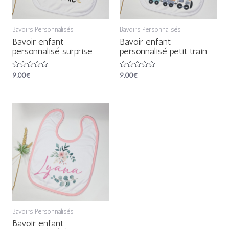
Bavoirs Personnalisés
Bavoirs Personnalisés
Bavoir enfant
Bavoir enfant
personnalisé surprise
personnalisé petit train
Note
9,00
€
Note
9,00
€
0
0
sur
sur
5
5
Bavoirs Personnalisés
Bavoir enfant