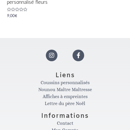
personnalisé fleurs
Note
9,00
€
0
sur
5
I
F
n
a
Liens
Coussins personnalisés
s
c
Nounou Maître Maîtresse
Affiches à empreintes
t
e
Lettre du père Noël
Informations
a
b
Contact