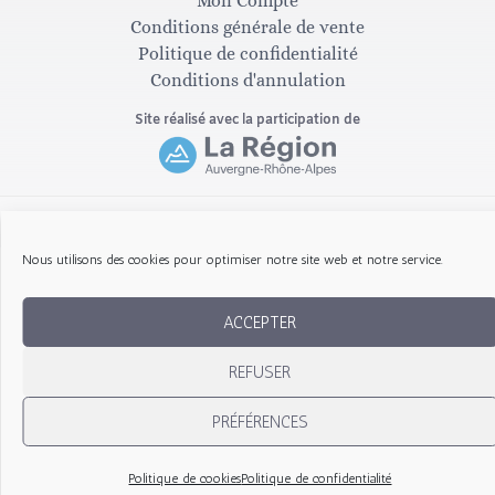
Mon Compte
g
o
Conditions générale de vente
Politique de confidentialité
Conditions d'annulation
r
o
Site réalisé avec la participation de
a
k
m
-
Copyright © 2026 Les Gribouillis d'Arthur
Nous utilisons des cookies pour optimiser notre site web et notre service.
f
ACCEPTER
REFUSER
PRÉFÉRENCES
Politique de cookies
Politique de confidentialité