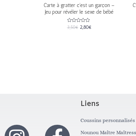
Carte à gratter c’est un garçon –
C
Jeu pour révéler le sexe de bébé
Note
3,50
€
2,80
€
0
sur
5
Liens
Coussins personnalisés
I
F
Nounou Maître Maîtres