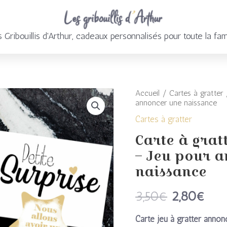
 Gribouillis d'Arthur, cadeaux personnalisés pour toute la fam
Accueil
/
Cartes à gratter
/
Le
Le
quantité
annoncer une naissance
prix
prix
de
Cartes à gratter
initial
actu
Carte à grat
Carte
– Jeu pour 
était :
est 
à
naissance
3,50€.
2,8
gratter
3,50
€
2,80
€
annonce
Carte jeu à gratter anno
grossesse