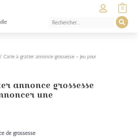
0
ille
 Carte à gratter annonce grossesse – Jeu pour
el
ter annonce grossesse
annoncer une
:
0€.
nce de grossesse