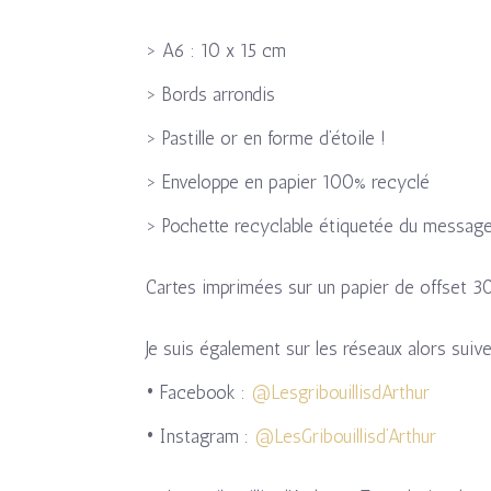
> A6 : 10 x 15 cm
> Bords arrondis
> Pastille or en forme d’étoile !
> Enveloppe en papier 100% recyclé
> Pochette recyclable étiquetée du message 
Cartes imprimées sur un papier de offset 3
Je suis également sur les réseaux alors suiv
• Facebook :
@LesgribouillisdArthur
• Instagram :
@LesGribouillisd’Arthur