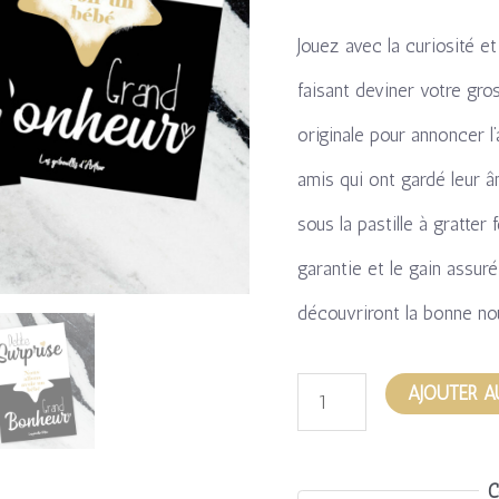
–
Jouez avec la curiosité e
Jeu
faisant deviner votre gr
pour
originale pour annoncer l’
annoncer
amis qui ont gardé leur â
une
sous la pastille à gratter 
naissance
garantie et le gain assu
découvriront la bonne nou
AJOUTER A
C