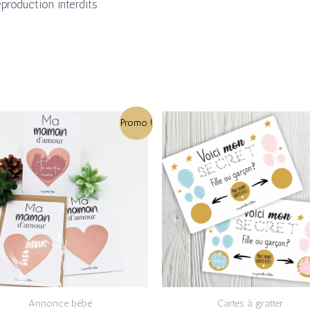
eproduction interdits.
Le
Le
Le
Le
Promo !
prix
prix
prix
prix
initial
actuel
initial
actuel
était :
est :
était :
est :
3,50€.
2,80€.
3,50€.
2,80€.
Annonce bébé
Cartes à gratter