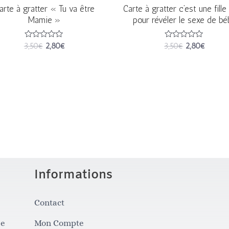
arte à gratter « Tu va être
Carte à gratter c’est une fille
Mamie »
pour révéler le sexe de bé
Note
Note
3,50
€
2,80
€
3,50
€
2,80
€
0
0
sur
sur
5
5
Informations
Contact
se
Mon Compte