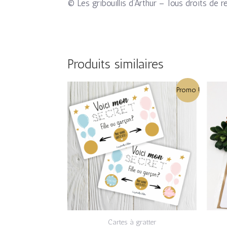
© Les gribouillis d’Arthur – Tous droits de r
Produits similaires
Le
Le
Promo !
prix
prix
initial
actuel
était :
est :
3,50€.
2,80€.
Cartes à gratter