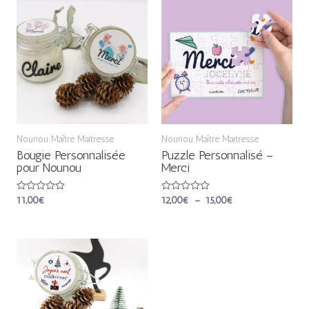
de
prix :
12,00€
à
15,00€
Nounou Maître Maitresse
Nounou Maître Maitresse
Bougie Personnalisée
Puzzle Personnalisé –
pour Nounou
Merci
Note
11,00
€
Note
12,00
€
–
15,00
€
0
0
sur
sur
5
5