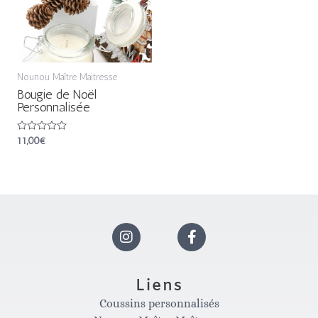
Nounou Maître Maitresse
Bougie de Noël
Personnalisée
Note
11,00
€
0
sur
5
I
F
n
a
Liens
Coussins personnalisés