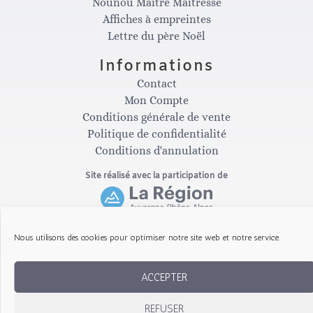
s
c
Nounou Maître Maîtresse
Affiches à empreintes
t
e
Lettre du père Noël
Informations
a
b
Contact
Mon Compte
g
o
Conditions générale de vente
Politique de confidentialité
Conditions d'annulation
r
o
Site réalisé avec la participation de
a
k
m
-
Nous utilisons des cookies pour optimiser notre site web et notre service.
Copyright © 2026 Les Gribouillis d'Arthur
f
ACCEPTER
REFUSER