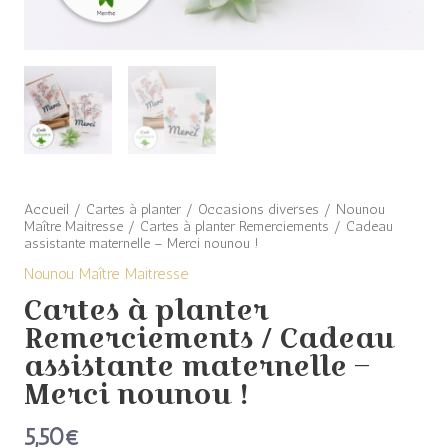
maternelle
-
Merci
nounou
!
Accueil
/
Cartes à planter
/
Occasions diverses
/
Nounou
Maître Maitresse
/ Cartes à planter Remerciements / Cadeau
assistante maternelle – Merci nounou !
Nounou Maître Maitresse
Cartes à planter
Remerciements / Cadeau
assistante maternelle –
Merci nounou !
5,50
€