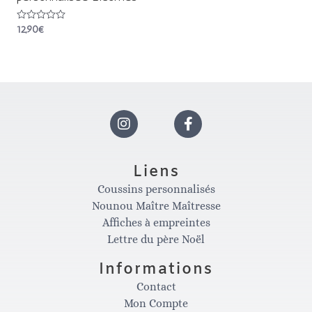
Note
12,90
€
0
sur
5
I
F
n
a
Liens
Coussins personnalisés
s
c
Nounou Maître Maîtresse
Affiches à empreintes
t
e
Lettre du père Noël
Informations
a
b
Contact
Mon Compte