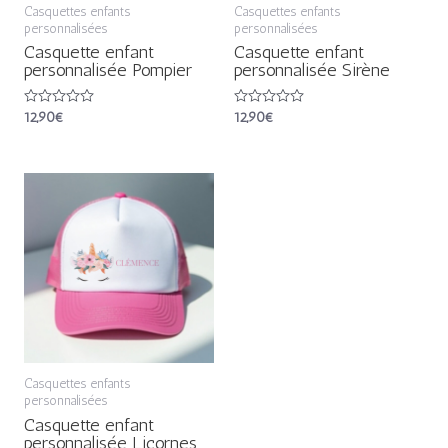
Casquettes enfants
Casquettes enfants
personnalisées
personnalisées
Casquette enfant
Casquette enfant
personnalisée Pompier
personnalisée Sirène
Note
12,90
€
Note
12,90
€
0
0
sur
sur
5
5
Casquettes enfants
personnalisées
Casquette enfant
personnalisée Licornes