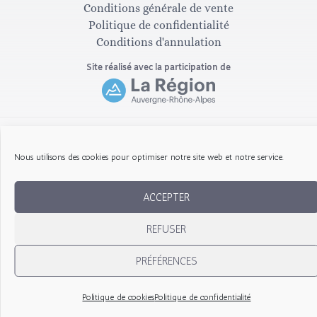
g
o
Conditions générale de vente
Politique de confidentialité
Conditions d'annulation
r
o
Site réalisé avec la participation de
a
k
m
-
Copyright © 2026 Les Gribouillis d'Arthur
Nous utilisons des cookies pour optimiser notre site web et notre service.
f
ACCEPTER
REFUSER
PRÉFÉRENCES
Politique de cookies
Politique de confidentialité