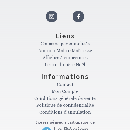
I
F
n
a
Liens
Coussins personnalisés
s
c
Nounou Maître Maîtresse
Affiches à empreintes
t
e
Lettre du père Noël
Informations
a
b
Contact
Mon Compte
g
o
Conditions générale de vente
Politique de confidentialité
Conditions d'annulation
r
o
Site réalisé avec la participation de