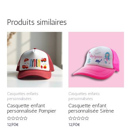
Produits similaires
Casquettes enfants
Casquettes enfants
personnalisées
personnalisées
Casquette enfant
Casquette enfant
personnalisée Pompier
personnalisée Sirène
Note
12,90
€
Note
12,90
€
0
0