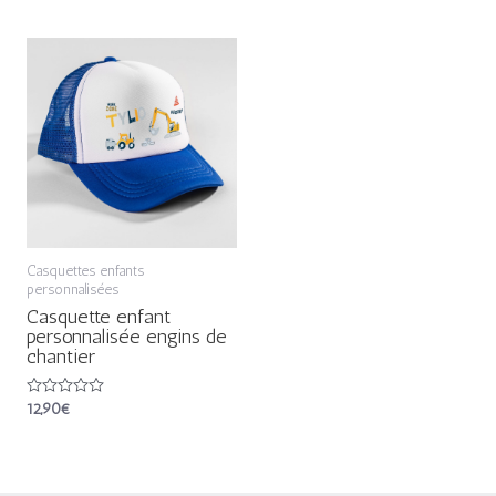
sur
sur
5
5
Casquettes enfants
personnalisées
Casquette enfant
personnalisée engins de
chantier
Note
12,90
€
0
sur
5