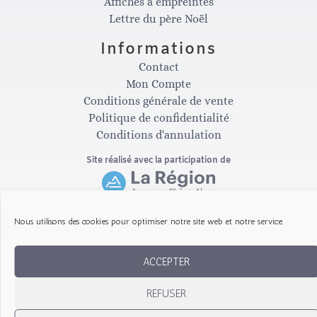
Affiches à empreintes
t
e
Lettre du père Noël
Informations
a
b
Contact
Mon Compte
g
o
Conditions générale de vente
Politique de confidentialité
Conditions d'annulation
r
o
Site réalisé avec la participation de
a
k
m
-
Nous utilisons des cookies pour optimiser notre site web et notre service.
Copyright © 2026 Les Gribouillis d'Arthur
f
ACCEPTER
REFUSER