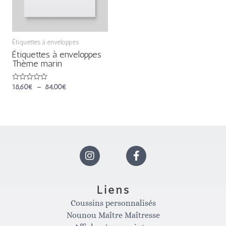
Étiquettes à enveloppes
Étiquettes à enveloppes
Thème marin
Note
18,60
€
–
84,00
€
0
sur
5
I
F
n
a
Liens
Coussins personnalisés
s
c
Nounou Maître Maîtresse