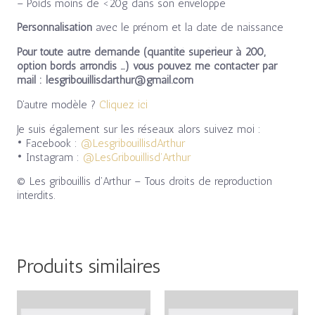
– Poids moins de <20g dans son enveloppe
Personnalisation
avec le prénom et la date de naissance
Pour toute autre demande (quantité supérieur à 200,
option bords arrondis …) vous pouvez me contacter par
mail : lesgribouillisdarthur@gmail.com
D’autre modèle ?
Cliquez ici
Je suis également sur les réseaux alors suivez moi :
• Facebook :
@LesgribouillisdArthur
• Instagram :
@LesGribouillisd’Arthur
© Les gribouillis d’Arthur – Tous droits de reproduction
interdits.
Produits similaires
Plage
Plage
de
de