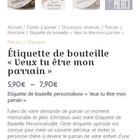
parrain"
Accueil
/
Cartes à planter
/
Occasions diverses
/
Parrain /
Marraine
/ Étiquette de bouteille « Veux tu être mon parrain »
Parrain / Marraine
Étiquette de bouteille
« Veux tu être mon
parrain »
5,90
€
–
7,90
€
Etiquette de bouteille personnalisée « Veux tu être mon
parrain »
Faites de votre demande de parrain un moment
mémorable et plein d’émotion avec notre Étiquette de
Bouteille Personnalisable. Cette étiquette spéciale est
conçue pour créer un souvenir précieux et inviter la
personne chère à devenir le parrain de votre enfant d’une