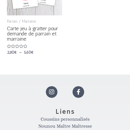
Parrain / Marraine
Carte jeu à gratter pour
demande de parrain et
marraine
Note
2,80
€
–
5,60
€
0
sur
5
I
F
n
a
Liens
Coussins personnalisés
s
c
Nounou Maître Maîtresse