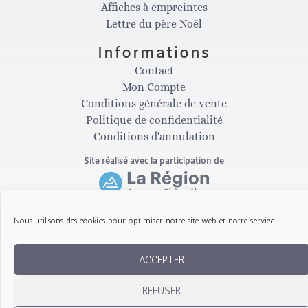
Affiches à empreintes
t
e
Lettre du père Noël
Informations
a
b
Contact
Mon Compte
g
o
Conditions générale de vente
Politique de confidentialité
Conditions d'annulation
r
o
Site réalisé avec la participation de
a
k
m
-
Nous utilisons des cookies pour optimiser notre site web et notre service.
Copyright © 2026 Les Gribouillis d'Arthur
f
ACCEPTER
REFUSER