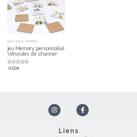
Jeux pour enfants
Jeu Memory personnalisé
Véhicules de chantier
Note
15,00
€
0
sur
5
I
F
n
a
Liens