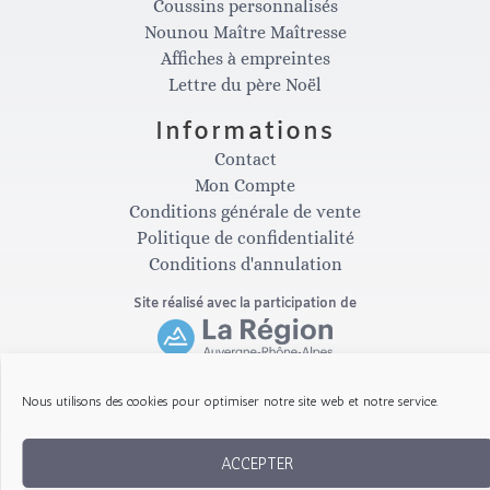
Coussins personnalisés
s
c
Nounou Maître Maîtresse
Affiches à empreintes
t
e
Lettre du père Noël
Informations
a
b
Contact
Mon Compte
g
o
Conditions générale de vente
Politique de confidentialité
Conditions d'annulation
r
o
Site réalisé avec la participation de
a
k
m
-
Nous utilisons des cookies pour optimiser notre site web et notre service.
Copyright © 2026 Les Gribouillis d'Arthur
f
ACCEPTER