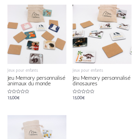
Jeux pour enfants
Jeux pour enfants
Jeu Memory personnalisé
Jeu Memory personnalisé
animaux du monde
dinosaures
Note
15,00
€
Note
15,00
€
0
0
sur
sur
5
5