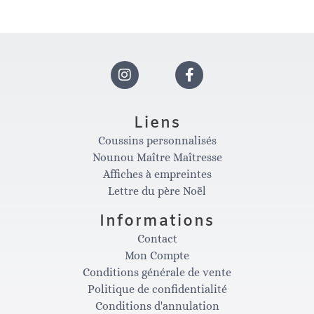
5
I
F
n
a
Liens
Coussins personnalisés
s
c
Nounou Maître Maîtresse
Affiches à empreintes
t
e
Lettre du père Noël
Informations
a
b
Contact
Mon Compte
g
o
Conditions générale de vente
Politique de confidentialité
Conditions d'annulation