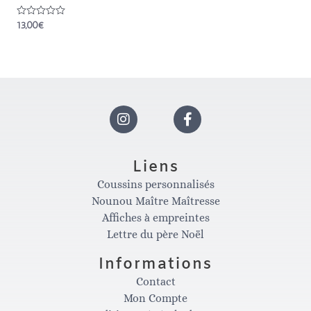
Note
13,00
€
0
sur
5
I
F
n
a
Liens
Coussins personnalisés
s
c
Nounou Maître Maîtresse
Affiches à empreintes
t
e
Lettre du père Noël
Informations
a
b
Contact
Mon Compte