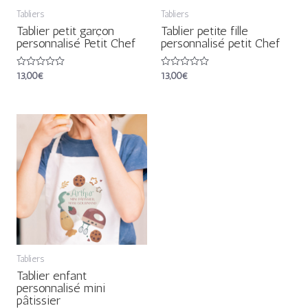
Tabliers
Tabliers
Tablier petit garçon
Tablier petite fille
personnalisé Petit Chef
personnalisé petit Chef
Note
13,00
€
Note
13,00
€
0
0
sur
sur
5
5
Tabliers
Tablier enfant
personnalisé mini
pâtissier