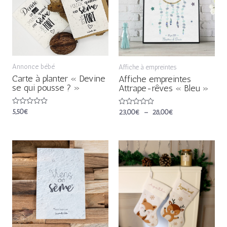
à
28,00€
Annonce bébé
Affiche à empreintes
Carte à planter « Devine
Affiche empreintes
se qui pousse ? »
Attrape-rêves « Bleu »
Note
5,50
€
Note
23,00
€
–
28,00
€
0
0
sur
sur
5
5