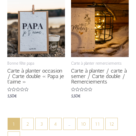
Bonne fête papa
Carte à planter remerciements
Carte à planter occasion
Carte à planter / carte à
/ Carte double « Papa je
semer / Carte double /
t’aime »
Remerciements
Note
5,50
€
Note
5,50
€
0
0
sur
sur
5
5
1
2
3
4
…
10
11
12