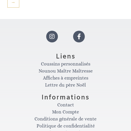
→
I
F
n
a
Liens
Coussins personnalisés
s
c
Nounou Maître Maîtresse
Affiches à empreintes
t
e
Lettre du père Noël
Informations
a
b
Contact
Mon Compte
g
o
Conditions générale de vente
Politique de confidentialité