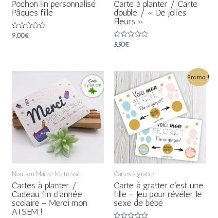
Pochon lin personnalisé
Carte à planter / Carte
Pâques fille
double / « De jolies
Fleurs »
Note
9,00
€
0
Note
5,50
€
sur
0
5
sur
5
Le
Le
Promo !
prix
prix
initial
actuel
était :
est :
3,50€.
2,80€.
Nounou Maître Maitresse
Cartes à gratter
Cartes à planter /
Carte à gratter c’est une
Cadeau fin d’année
fille – Jeu pour révéler le
scolaire – Merci mon
sexe de bébé
ATSEM !