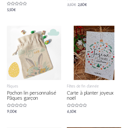
Note
3,50
€
2,80
€
0
Note
5,50
€
sur
0
5
sur
5
Pâques
Fêtes de fin d'année
Pochon lin personnalisé
Carte à planter joyeux
Pâques garçon
noël
Note
9,00
€
Note
6,50
€
0
0
sur
sur
5
5