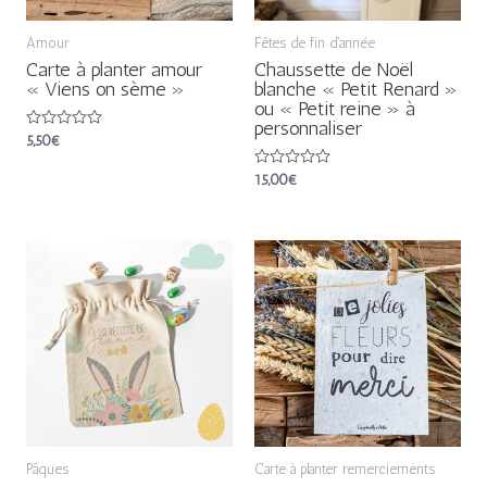
Amour
Fêtes de fin d'année
Carte à planter amour
Chaussette de Noël
« Viens on sème »
blanche « Petit Renard »
ou « Petit reine » à
personnaliser
Note
5,50
€
0
sur
Note
15,00
€
5
0
sur
5
Pâques
Carte à planter remerciements