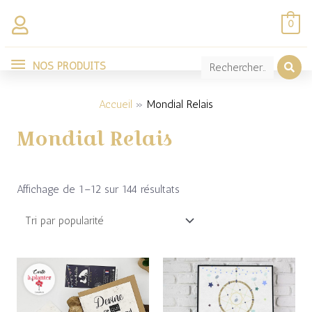
Aller
0
au
NOS
contenu
NOS PRODUITS
Trié
PRODUITS
par
popularité
Accueil
Mondial Relais
Mondial Relais
Affichage de 1–12 sur 144 résultats
Plage
de
prix :
23,00€