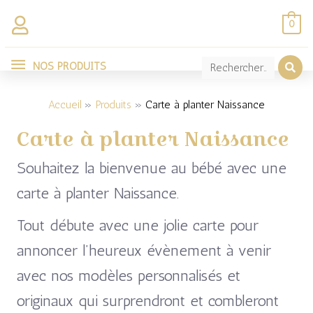
Aller
0
au
NOS
contenu
NOS PRODUITS
Trié
PRODUITS
par
popularité
Accueil
Produits
Carte à planter Naissance
Carte à planter Naissance
Souhaitez la bienvenue au bébé avec une
carte à planter Naissance.
Tout débute avec une jolie carte pour
annoncer l’heureux évènement à venir
avec nos modèles personnalisés et
originaux qui surprendront et combleront