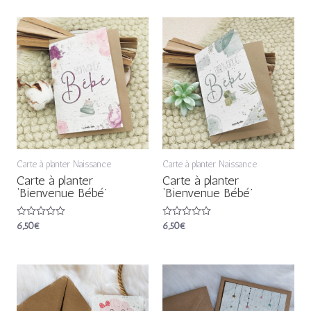
5
5
Carte à planter Naissance
Carte à planter Naissance
Carte à planter
Carte à planter
‘Bienvenue Bébé’
‘Bienvenue Bébé’
Note
6,50
€
Note
6,50
€
0
0
sur
sur
5
5