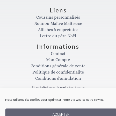
n
a
Liens
Coussins personnalisés
s
c
Nounou Maître Maîtresse
Affiches à empreintes
t
e
Lettre du père Noël
Informations
a
b
Contact
Mon Compte
g
o
Conditions générale de vente
Politique de confidentialité
Conditions d'annulation
r
o
Site réalisé avec la participation de
a
k
Nous utilisons des cookies pour optimiser notre site web et notre service.
m
-
Copyright © 2026 Les Gribouillis d'Arthur
ACCEPTER