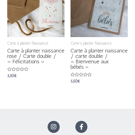
Carte à planter Naissance
Carte à planter Naissance
Carte à planter naissance
Carte à planter naissance
rose / Carte double /
/ carte double /
« Félicitations »
« Bienvenue aux
bébés »
Note
5,50
€
0
Note
5,50
€
sur
0
5
sur
5
I
F