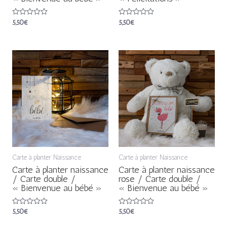
Note
5,50
€
Note
5,50
€
0
0
sur
sur
5
5
Carte à planter Naissance
Carte à planter Naissance
Carte à planter naissance
Carte à planter naissance
/ Carte double /
rose / Carte double /
« Bienvenue au bébé »
« Bienvenue au bébé »
Note
5,50
€
Note
5,50
€
0
0
sur
sur