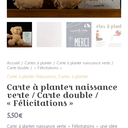
double
/
"Félicitations"
Accueil
/
Cartes à planter
/ Carte à planter naissance verte /
Carte double / « Félicitations »
Carte à planter Naissance
,
Cartes à planter
Carte à planter naissance
verte / Carte double /
« Félicitations »
5,50
€
Carte à planter naissance verte « Félicitations » une idée