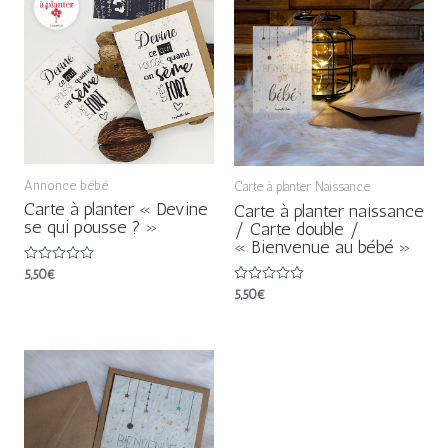
Annonce bébé
Carte à planter Naissance
Carte à planter « Devine
Carte à planter naissance
se qui pousse ? »
/ Carte double /
« Bienvenue au bébé »
Note
5,50
€
0
Note
5,50
€
sur
0
5
sur
5