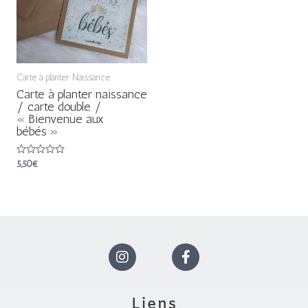
Carte à planter Naissance
Carte à planter naissance
/ carte double /
« Bienvenue aux
bébés »
Note
5,50
€
0
sur
5
I
F
n
a
Liens