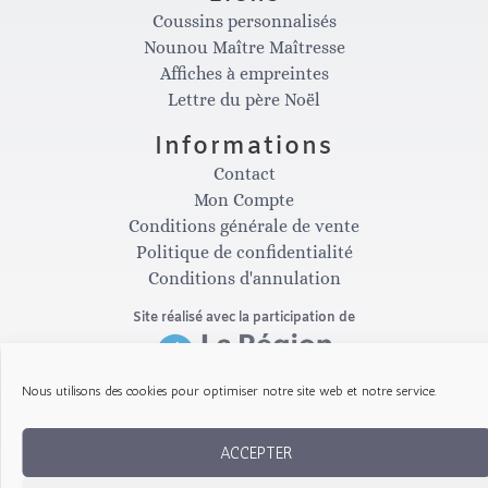
Coussins personnalisés
s
c
Nounou Maître Maîtresse
Affiches à empreintes
t
e
Lettre du père Noël
Informations
a
b
Contact
Mon Compte
g
o
Conditions générale de vente
Politique de confidentialité
Conditions d'annulation
r
o
Site réalisé avec la participation de
a
k
Nous utilisons des cookies pour optimiser notre site web et notre service.
m
-
Copyright © 2026 Les Gribouillis d'Arthur
ACCEPTER