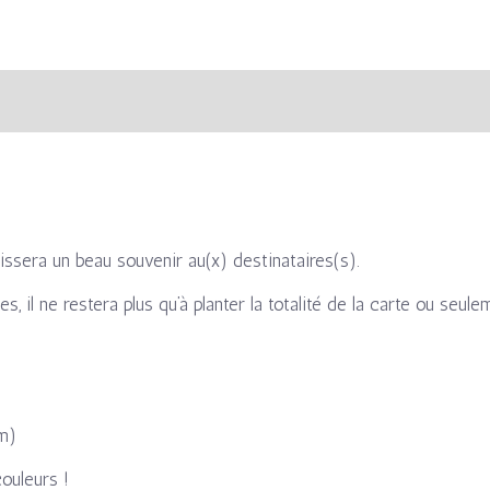
s
Avis (0)
aissera un beau souvenir au(x) destinataires(s).
 il ne restera plus qu’à planter la totalité de la carte ou seul
cm)
couleurs !