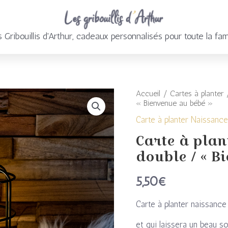
 Gribouillis d'Arthur, cadeaux personnalisés pour toute la fam
Accueil
/
Cartes à planter
/
quantité
« Bienvenue au bébé »
de
Carte à planter Naissanc
Carte à plan
Carte
double / « B
à
5,50
€
planter
naissance
Carte à planter naissanc
/
et qui laissera un beau s