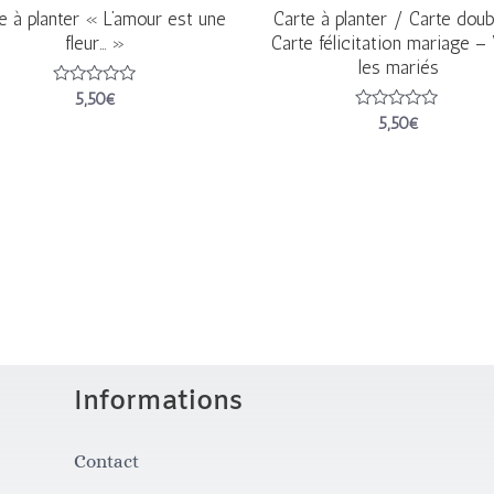
e à planter « L’amour est une
Carte à planter / Carte doub
fleur… »
Carte félicitation mariage –
les mariés
Note
5,50
€
0
Note
5,50
€
sur
0
5
sur
5
Informations
Contact