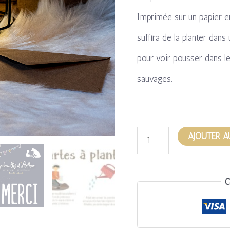
Carte
Imprimée sur un papier e
double
suffira de la planter dans
/
pour voir pousser dans le
"Bienvenue
sauvages.
au
bébé"
AJOUTER A
C