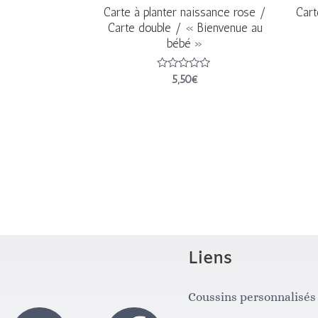
Carte à planter naissance rose /
Cart
Carte double / « Bienvenue au
bébé »
Note
5,50
€
0
sur
5
Liens
Coussins personnalisés