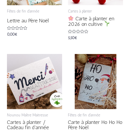
Fêtes de fin d'année
Cartes à planter
Carte à planter en
Lettre au Père Noël
2026 on cultive
Note
0,00
€
Note
5,50
€
0
0
sur
sur
5
5
Nounou Maître Maitresse
Fêtes de fin d'année
Cartes à planter /
Carte à planter Ho Ho Ho
Cadeau fin d’année
Père Noël