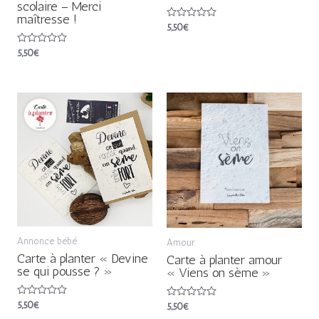
scolaire – Merci
maîtresse !
Note
5,50
€
0
sur
Note
5,50
€
5
0
sur
5
Annonce bébé
Amour
Carte à planter « Devine
Carte à planter amour
se qui pousse ? »
« Viens on sème »
Note
5,50
€
Note
5,50
€
0
0