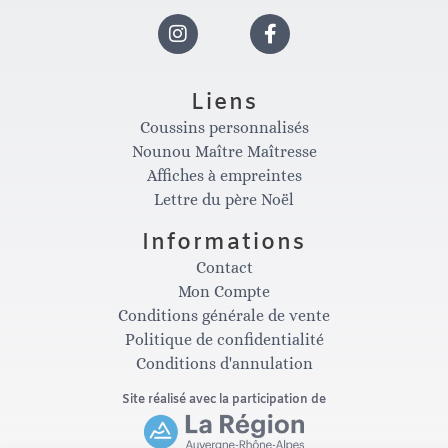
I
F
n
a
Liens
Coussins personnalisés
s
c
Nounou Maître Maîtresse
Affiches à empreintes
t
e
Lettre du père Noël
Informations
a
b
Contact
Mon Compte
g
o
Conditions générale de vente
Politique de confidentialité
Conditions d'annulation
r
o
Site réalisé avec la participation de