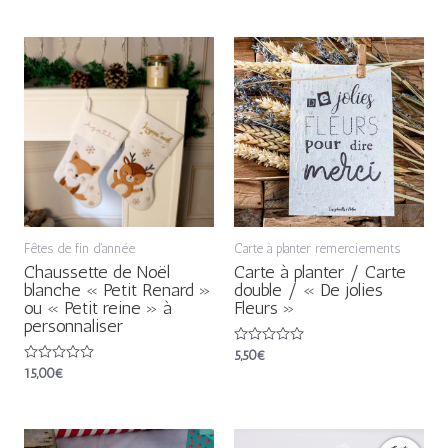
sur
sur
5
5
Fêtes de fin d'année
Carte à planter remerciements
Chaussette de Noël
Carte à planter / Carte
blanche « Petit Renard »
double / « De jolies
ou « Petit reine » à
Fleurs »
personnaliser
Note
5,50
€
0
Note
15,00
€
sur
0
5
sur
5
Plage