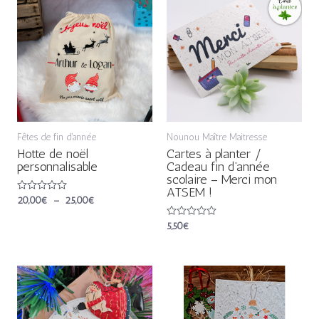
de
prix :
20,00€
à
25,00€
Fêtes de fin d'année
Nounou Maître Maitresse
Hotte de noël
Cartes à planter /
personnalisable
Cadeau fin d’année
scolaire – Merci mon
ATSEM !
Note
20,00
€
–
25,00
€
0
sur
Note
5,50
€
5
0
sur
5