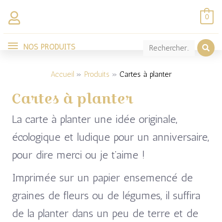
Aller
0
au
NOS
contenu
NOS PRODUITS
Trié
PRODUITS
par
popularité
Accueil
Produits
Cartes à planter
Cartes à planter
La carte à planter une idée originale,
écologique et ludique pour un anniversaire,
pour dire merci ou je t’aime !
Imprimée sur un papier ensemencé de
graines de fleurs ou de légumes, il suffira
de la planter dans un peu de terre et de