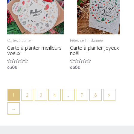
Cartes à planter
Fêtes de fin d'année
Carte à planter meilleurs
Carte à planter joyeux
voeux
noël
Note
6,50
€
Note
6,50
€
0
0
sur
sur
5
5
1
2
3
4
…
7
8
9
→