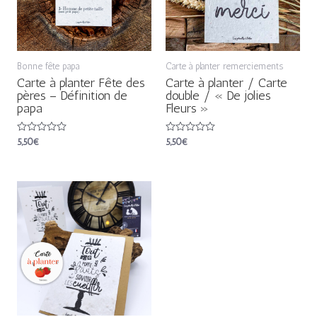
Bonne fête papa
Carte à planter remerciements
Carte à planter Fête des
Carte à planter / Carte
pères – Définition de
double / « De jolies
papa
Fleurs »
Note
5,50
€
Note
5,50
€
0
0
sur
sur
5
5