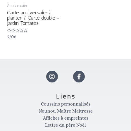
Anniversaire
Carte anniversaire à
planter / Carte double –
Jardin Tomates
Note
5,50
€
0
sur
5
I
F
n
a
Liens
Coussins personnalisés
s
c
Nounou Maître Maîtresse
Affiches à empreintes
t
e
Lettre du père Noël