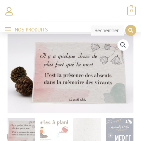
Aller
0
au
NOS
contenu
NOS PRODUITS
PRODUITS
quantité
de
Carte
à
planter
"Mémoire
des
vivants"