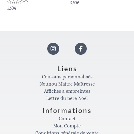
Note
5,50
€
0
Note
5,50
€
sur
0
5
sur
5
I
F
n
a
Liens
Coussins personnalisés
s
c
Nounou Maître Maîtresse
Affiches à empreintes
t
e
Lettre du père Noël
Informations
a
b
Contact
Mon Compte
Conditions générale de vente