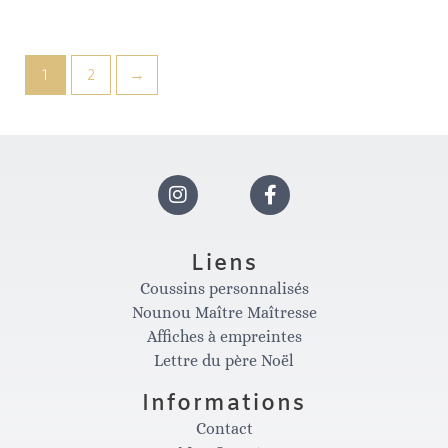
5
sur
5
1
2
→
I
F
n
a
Liens
Coussins personnalisés
s
c
Nounou Maître Maîtresse
Affiches à empreintes
t
e
Lettre du père Noël
Informations
a
b
Contact