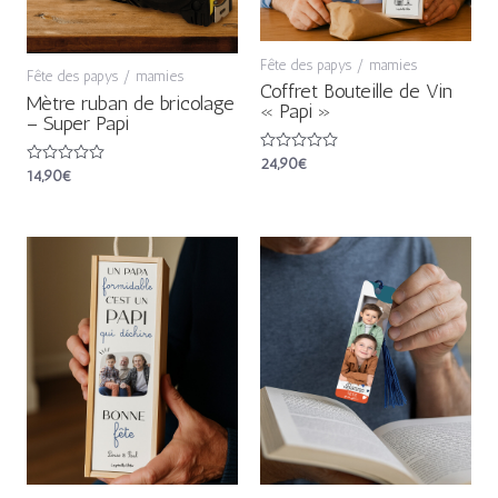
Fête des papys / mamies
Fête des papys / mamies
Coffret Bouteille de Vin
Mètre ruban de bricolage
« Papi »
– Super Papi
Note
24,90
€
Note
14,90
€
0
0
sur
sur
5
5