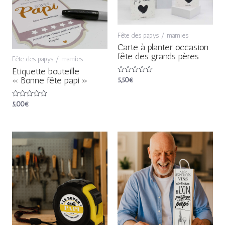
Fête des papys / mamies
Carte à planter occasion
fête des grands pères
Fête des papys / mamies
Etiquette bouteille
« Bonne fête papi »
Note
5,50
€
0
sur
5
Note
5,00
€
0
sur
5