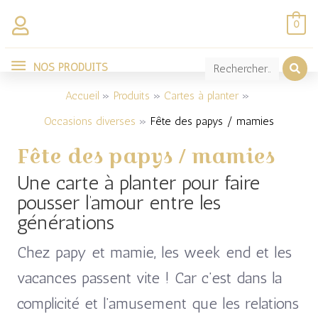
Aller
0
au
NOS
contenu
NOS PRODUITS
Trié
PRODUITS
par
Accueil
Produits
Cartes à planter
popularité
Occasions diverses
Fête des papys / mamies
Fête des papys / mamies
Une carte à planter pour faire
pousser l’amour entre les
générations
Chez papy et mamie, les week end et les
vacances passent vite ! Car c’est dans la
complicité et l’amusement que les relations