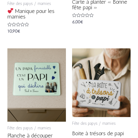
Carte à planter « Bonne
Fête des papys / mamies
fête papi »
Manique pour les
mamies
Note
6,00
€
0
sur
Note
10,90
€
5
0
sur
5
Fête des papys / mamies
Fête des papys / mamies
Boite à trésors de papi
Planche à découper