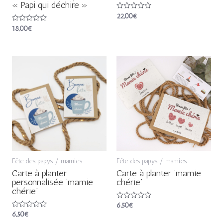
« Papi qui déchire »
Note
22,00
€
0
Note
18,00
€
sur
0
5
sur
5
Fête des papys / mamies
Fête des papys / mamies
Carte à planter
Carte à planter ‘mamie
personnalisée ‘mamie
chérie’
chérie’
Note
6,50
€
0
Note
6,50
€
sur
0