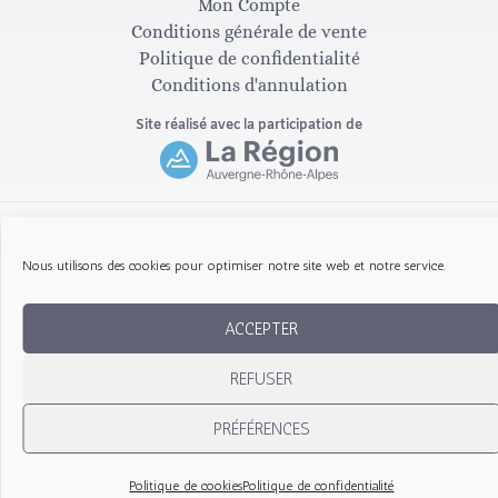
Mon Compte
g
o
Conditions générale de vente
Politique de confidentialité
Conditions d'annulation
r
o
Site réalisé avec la participation de
a
k
m
-
Copyright © 2026 Les Gribouillis d'Arthur
Nous utilisons des cookies pour optimiser notre site web et notre service.
f
ACCEPTER
REFUSER
PRÉFÉRENCES
Politique de cookies
Politique de confidentialité