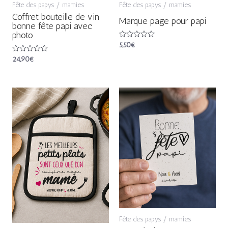
Fête des papys / mamies
Fête des papys / mamies
Coffret bouteille de vin
Marque page pour papi
bonne fête papi avec
photo
Note
5,50
€
0
sur
Note
24,90
€
5
0
sur
5
Fête des papys / mamies