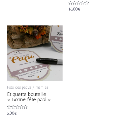
Note
18,00
€
0
sur
5
Fête des papys / mamies
Etiquette bouteille
« Bonne fête papi »
Note
5,00
€
0
sur
5