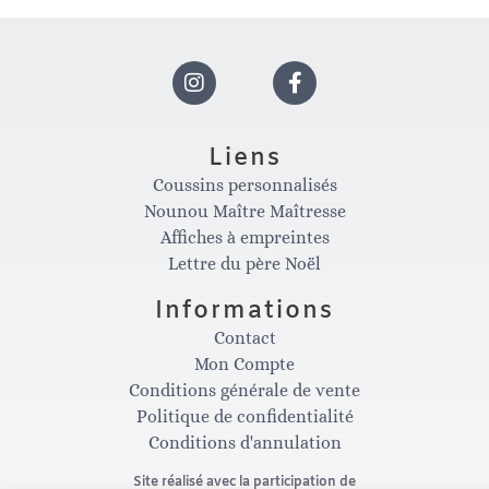
I
F
n
a
Liens
Coussins personnalisés
s
c
Nounou Maître Maîtresse
Affiches à empreintes
t
e
Lettre du père Noël
Informations
a
b
Contact
Mon Compte
g
o
Conditions générale de vente
Politique de confidentialité
Conditions d'annulation
r
o
Site réalisé avec la participation de