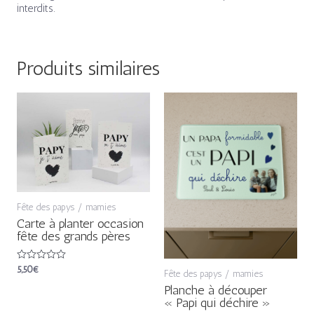
interdits.
Produits similaires
Fête des papys / mamies
Carte à planter occasion
fête des grands pères
Note
5,50
€
Fête des papys / mamies
0
sur
Planche à découper
5
« Papi qui déchire »