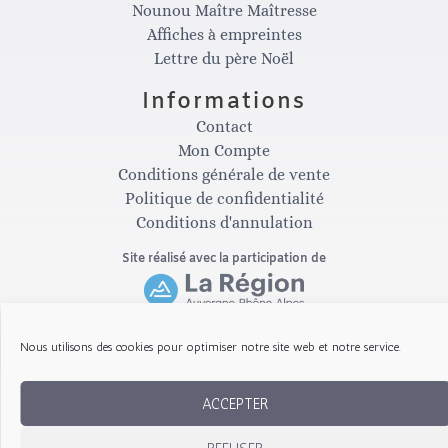
s
c
Nounou Maître Maîtresse
Affiches à empreintes
t
e
Lettre du père Noël
Informations
a
b
Contact
Mon Compte
g
o
Conditions générale de vente
Politique de confidentialité
Conditions d'annulation
r
o
Site réalisé avec la participation de
a
k
m
-
Nous utilisons des cookies pour optimiser notre site web et notre service.
Copyright © 2026 Les Gribouillis d'Arthur
f
ACCEPTER