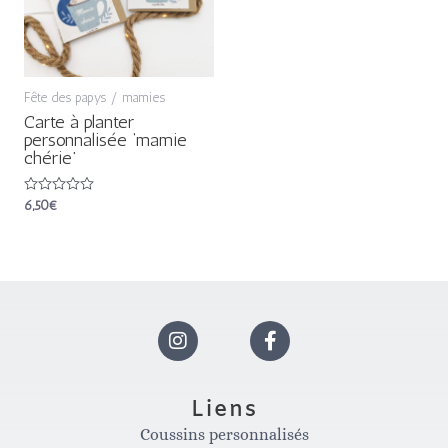
Fête des papys / mamies
Carte à planter
personnalisée ‘mamie
chérie’
Note
6,50
€
0
sur
5
I
F
n
a
Liens
Coussins personnalisés