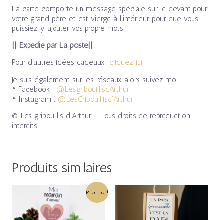
La carte comporte un message spéciale sur le devant pour
votre grand père et est vierge à l’intérieur pour que vous
puissiez y ajouter vos propre mots.
|| Expédié par La poste||
Pour d’autres idées cadeaux
cliquez ici
Je suis également sur les réseaux alors suivez moi :
• Facebook :
@LesgribouillisdArthur
• Instagram :
@LesGribouillisd’Arthur
© Les gribouillis d’Arthur – Tous droits de reproduction
interdits.
Produits similaires
Le
Le
Promo !
prix
prix
initial
actuel
était :
est :