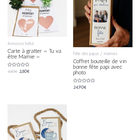
3,50€.
2,80€.
Annonce bébé
Carte à gratter « Tu va
Fête des papys / mamies
être Mamie »
Coffret bouteille de vin
bonne fête papi avec
Note
3,50
€
2,80
€
photo
0
sur
5
Note
24,90
€
0
sur
5