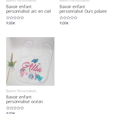
Bavoirs Personnalisés
Bavoirs Personnalisés
Bavoir enfant
Bavoir enfant
personnalisé arc en ciel
personnalisé Ours polaire
Note
9,00
€
Note
9,00
€
0
0
sur
sur
5
5
Bavoirs Personnalisés
Bavoir enfant
personnalisé océan
Note
9,00
€