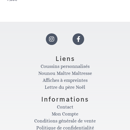
0
sur
5
I
F
n
a
Liens
Coussins personnalisés
s
c
Nounou Maître Maîtresse
Affiches à empreintes
t
e
Lettre du père Noël
Informations
a
b
Contact
Mon Compte
g
o
Conditions générale de vente
Politique de confidentialité