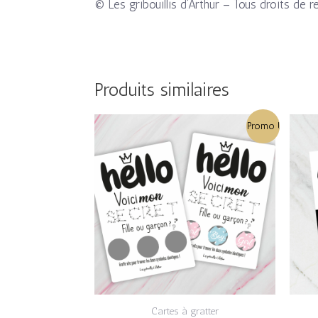
© Les gribouillis d’Arthur – Tous droits de r
Produits similaires
Le
Le
Promo !
prix
prix
initial
actuel
était :
est :
3,50€.
2,80€.
Cartes à gratter