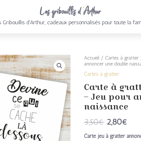
 Gribouillis d'Arthur, cadeaux personnalisés pour toute la fam
Accueil
/
Cartes à gratter
/
Le
Le
quantité
annoncer une double naiss
prix
prix
de
Cartes à gratter
initial
actu
Carte à gra
Carte
– Jeu pour 
était :
est 
à
naissance
3,50€.
2,8
gratter
3,50
€
2,80
€
annonce
Carte jeu à gratter anno
jumeaux