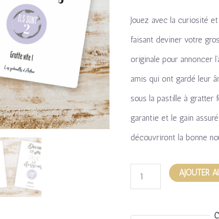
-
Jouez avec la curiosité e
Jeu
faisant deviner votre gro
pour
originale pour annoncer l’
annoncer
amis qui ont gardé leur â
une
sous la pastille à gratter 
double
garantie et le gain assu
naissance
découvriront la bonne nou
AJOUTER A
C