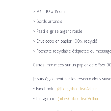
> A6 : 10 x 15 cm
> Bords arrondis
> Pastille grise argent ronde
> Enveloppe en papier 100% recyclé
> Pochette recyclable étiquetée du message 
Cartes imprimées sur un papier de offset 3
Je suis également sur les réseaux alors suiv
• Facebook :
@LesgribouillisdArthur
• Instagram :
@LesGribouillisd’Arthur