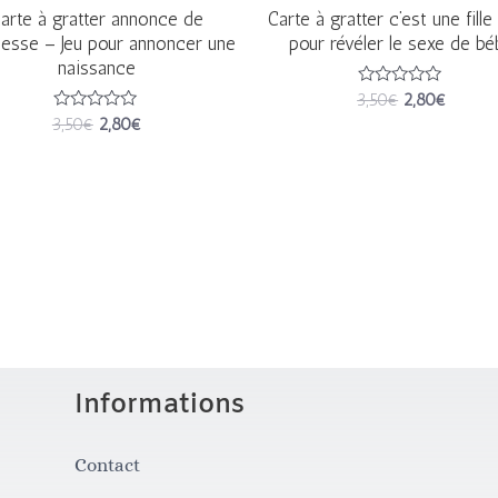
arte à gratter annonce de
Carte à gratter c’est une fille
esse – Jeu pour annoncer une
pour révéler le sexe de bé
naissance
Note
3,50
€
2,80
€
0
Note
3,50
€
2,80
€
sur
0
5
sur
5
Informations
Contact