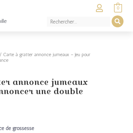
0
ille
 Carte à gratter annonce jumeaux – Jeu pour
ance
el
tter annonce jumeaux
annoncer une double
:
0€.
nce de grossesse