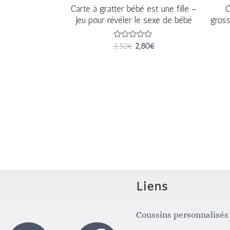
Carte à gratter bébé est une fille –
C
Jeu pour révéler le sexe de bébé
gross
Note
3,50
€
2,80
€
0
sur
5
Liens
Coussins personnalisés