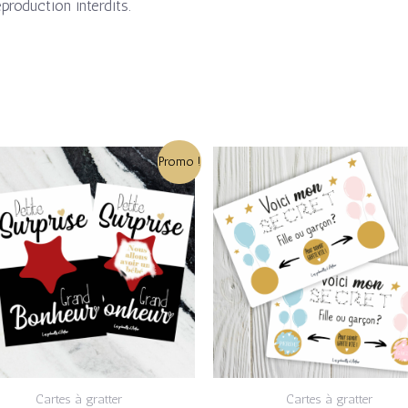
eproduction interdits.
Le
Le
Le
Le
Promo !
prix
prix
prix
prix
initial
actuel
initial
actuel
était :
est :
était :
est :
3,50€.
2,80€.
3,50€.
2,80€.
Cartes à gratter
Cartes à gratter