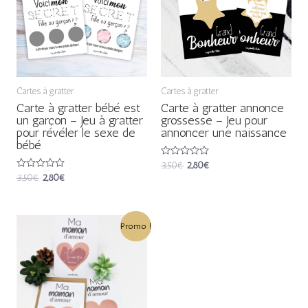
3,50€.
2,80€.
3,50€.
2,80€.
Cartes à gratter
Cartes à gratter
Carte à gratter bébé est
Carte à gratter annonce
un garçon – Jeu à gratter
grossesse – Jeu pour
pour révéler le sexe de
annoncer une naissance
bébé
Note
3,50
€
2,80
€
0
Note
3,50
€
2,80
€
sur
0
5
sur
5
Le
Le
Promo !
prix
prix
initial
actuel
était :
est :
3,50€.
2,80€.