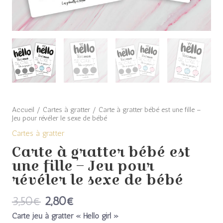
-
Jeu
pour
révéler
le
sexe
de
Accueil
/
Cartes à gratter
/ Carte à gratter bébé est une fille –
Jeu pour révéler le sexe de bébé
bébé
Cartes à gratter
Carte à gratter bébé est
une fille – Jeu pour
révéler le sexe de bébé
3,50
€
2,80
€
Carte jeu à gratter « Hello girl »