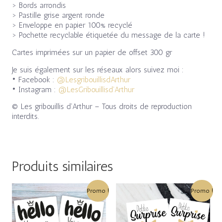
> Bords arrondis
> Pastille grise argent ronde
> Enveloppe en papier 100% recyclé
> Pochette recyclable étiquetée du message de la carte !
Cartes imprimées sur un papier de offset 300 gr
Je suis également sur les réseaux alors suivez moi :
• Facebook :
@LesgribouillisdArthur
• Instagram :
@LesGribouillisd’Arthur
© Les gribouillis d’Arthur – Tous droits de reproduction
interdits.
Produits similaires
Le
Le
Le
Le
Promo !
Promo !
prix
prix
prix
prix
initial
actuel
initial
actuel
était :
est :
était :
est :