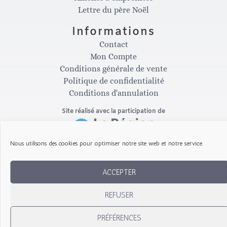
t
e
Lettre du père Noël
Informations
a
b
Contact
Mon Compte
g
o
Conditions générale de vente
Politique de confidentialité
Conditions d'annulation
r
o
Site réalisé avec la participation de
a
k
Nous utilisons des cookies pour optimiser notre site web et notre service.
m
-
Copyright © 2026 Les Gribouillis d'Arthur
ACCEPTER
f
REFUSER
PRÉFÉRENCES