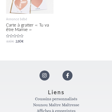
Annonce bébé
Carte à gratter « Tu va
être Mamie »
Note
3,50
€
2,80
€
0
sur
5
I
F
n
a
Liens
Coussins personnalisés
s
c
Nounou Maître Maîtresse
Affiches à empreintes