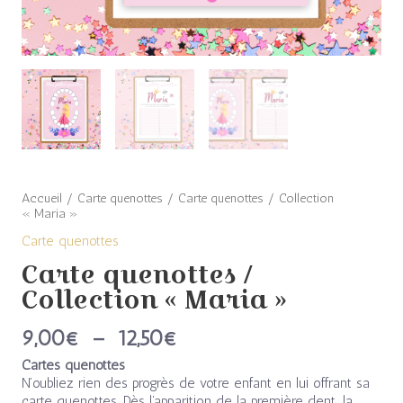
Accueil
/
Carte quenottes
/ Carte quenottes / Collection
« Maria »
Carte quenottes
Carte quenottes /
Collection « Maria »
9,00
€
–
12,50
€
Cartes quenottes
N’oubliez rien des progrès de votre enfant en lui offrant sa
carte quenottes. Dès l’apparition de la première dent, la