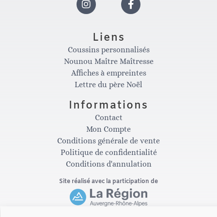
I
F
n
a
Liens
Coussins personnalisés
s
c
Nounou Maître Maîtresse
Affiches à empreintes
t
e
Lettre du père Noël
Informations
a
b
Contact
Mon Compte
g
o
Conditions générale de vente
Politique de confidentialité
Conditions d'annulation
r
o
Site réalisé avec la participation de
a
k