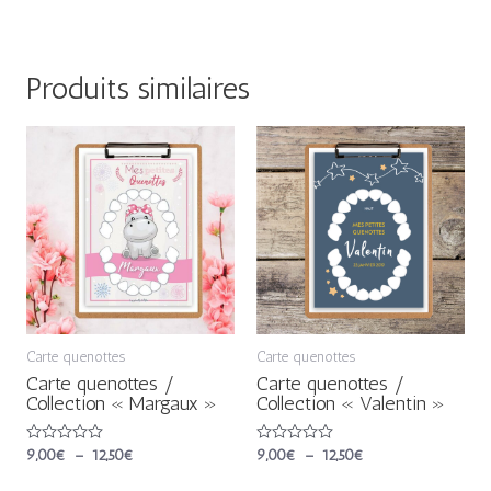
Produits similaires
Plage
Plage
de
de
prix :
prix :
9,00€
9,00€
à
à
12,50€
12,50€
Carte quenottes
Carte quenottes
Carte quenottes /
Carte quenottes /
Collection « Margaux »
Collection « Valentin »
Note
9,00
€
–
12,50
€
Note
9,00
€
–
12,50
€
0
0
sur
sur