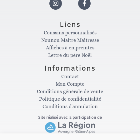
I
F
n
a
Liens
Coussins personnalisés
s
c
Nounou Maître Maîtresse
Affiches à empreintes
t
e
Lettre du père Noël
Informations
a
b
Contact
Mon Compte
g
o
Conditions générale de vente
Politique de confidentialité
Conditions d'annulation
r
o
Site réalisé avec la participation de
a
k