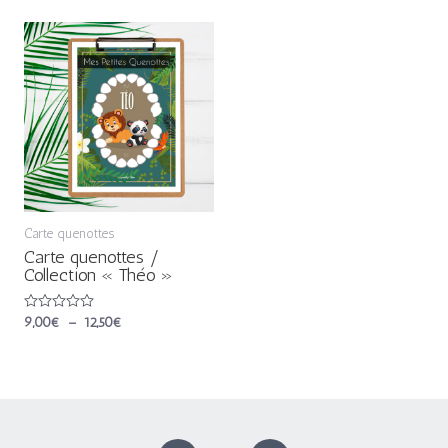
5
5
Plage
de
prix :
9,00€
à
12,50€
Carte quenottes
Carte quenottes /
Collection « Théo »
Note
9,00
€
–
12,50
€
0
sur
5