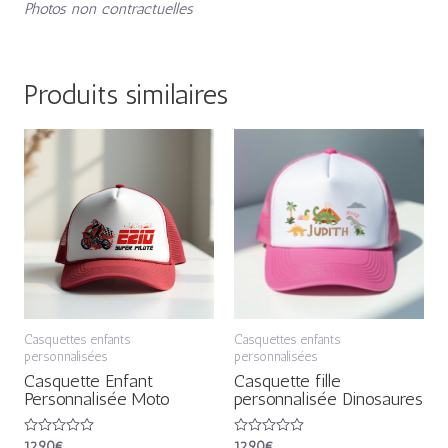
Photos non contractuelles
Produits similaires
Casquettes enfants
Casquettes enfants
personnalisées
personnalisées
Casquette Enfant
Casquette fille
Personnalisée Moto
personnalisée Dinosaures
Note
12,90
€
Note
12,90
€