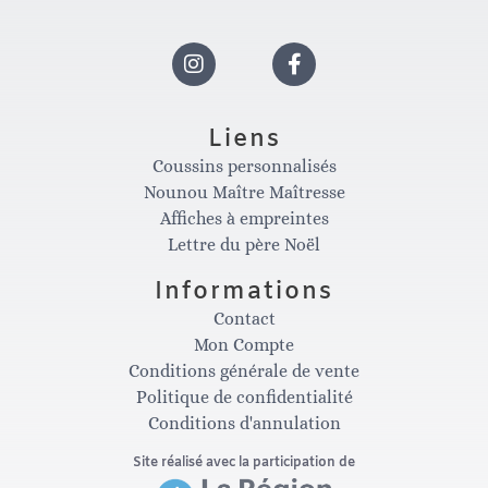
I
F
n
a
Liens
Coussins personnalisés
s
c
Nounou Maître Maîtresse
Affiches à empreintes
t
e
Lettre du père Noël
Informations
a
b
Contact
Mon Compte
g
o
Conditions générale de vente
Politique de confidentialité
Conditions d'annulation
r
o
Site réalisé avec la participation de