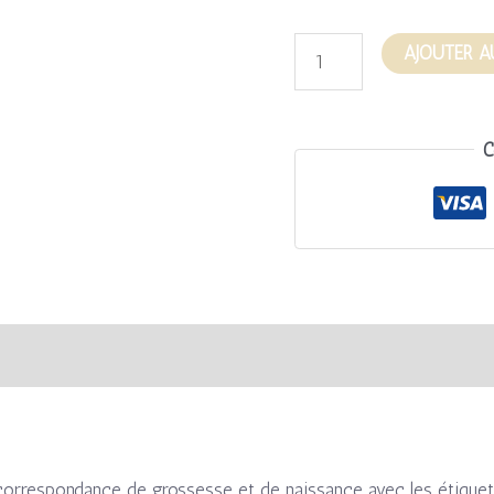
AJOUTER A
C
s
Avis (0)
 correspondance de grossesse et de naissance avec les étiquet