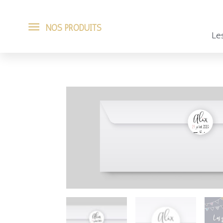
Aller
NOS
NOS PRODUITS
au
Les
PRODUITS
contenu