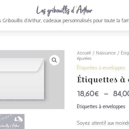
 Gribouillis d'Arthur, cadeaux personnalisés pour toute la fam
Accueil
/
Naissance
/
Étiq
quantité
épurées
de
Étiquettes à enveloppes
Étiquettes à
Étiquettes
à
18,60
€
–
84,0
enveloppes
Étiquettes à enveloppes
épurées
Soyez attentif aux moind