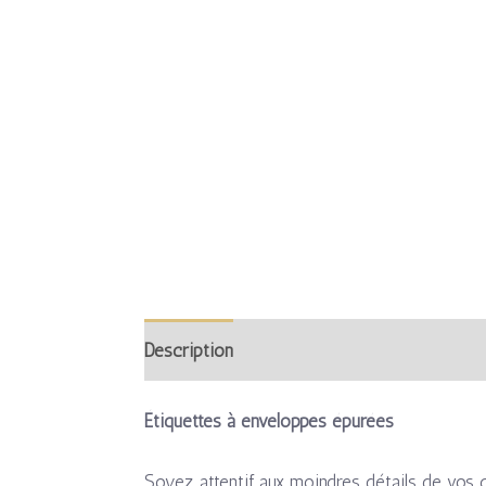
Description
Informations complémentaire
Étiquettes à enveloppes épurées
Soyez attentif aux moindres détails de vos