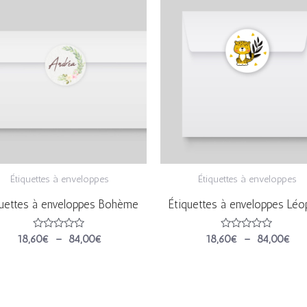
de
de
prix :
prix 
18,60€
18,
à
à
84,00€
84,
Étiquettes à enveloppes
Étiquettes à enveloppes
quettes à enveloppes Bohème
Étiquettes à enveloppes Léo
Note
Note
18,60
€
–
84,00
€
18,60
€
–
84,00
€
0
0
sur
sur
5
5