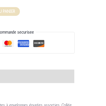
U PANIER
ommande sécurisée
tes à enveloppes épurées assorties. Collée