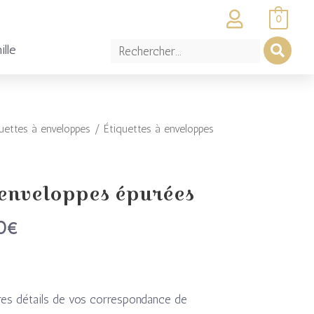
0
ille
uettes à enveloppes
/ Étiquettes à enveloppes
Plage
de
prix :
 enveloppes épurées
18,60€
0
€
à
84,00€
res détails de vos correspondance de