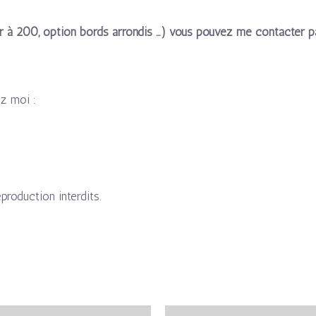
r à 200, option bords arrondis …) vous pouvez me contacter pa
ez moi :
eproduction interdits.
Plage
Pla