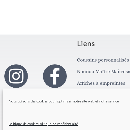
Liens
Coussins personnalisés
I
F
Nounou Maître Maîtres
n
a
Affiches à empreintes
Lettre du père Noël
s
c
Nous utilisons des cookies pour optimiser notre site web et notre service.
t
e
Politique de cookies
Politique de confidentialité
Copyright © 2026 Les Gribouillis d'Arthur