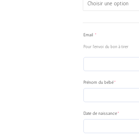
(required)
(required)
(required)
Email
*
Pour l'envoi du bon à tirer
Prénom du bébé
*
Date de naissance
*