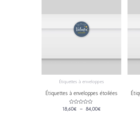
de
prix :
18,60€
à
84,00€
Étiquettes à enveloppes
Étiquettes à enveloppes étoilées
Éti
Note
18,60
€
–
84,00
€
0
sur
5