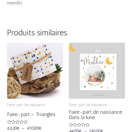
interdits.
Produits similaires
Plage
Plage
de
de
prix :
prix :
62,20€
44,00€
à
à
410,00€
230,00€
Faire-part de naissance
Faire-part de naissance
Faire-part de naissance
Faire-part – Triangles
Dans la lune
Note
62,20
€
–
410,00
€
Note
44,00
€
–
230,00
€
0