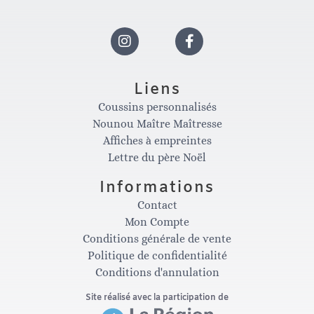
I
F
n
a
Liens
Coussins personnalisés
s
c
Nounou Maître Maîtresse
Affiches à empreintes
t
e
Lettre du père Noël
Informations
a
b
Contact
Mon Compte
g
o
Conditions générale de vente
Politique de confidentialité
Conditions d'annulation
r
o
Site réalisé avec la participation de