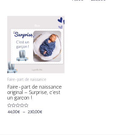
0
sur
sur
5
5
Plage
de
prix :
44,00€
à
230,00€
Faire-part de naissance
Faire-part de naissance
original – Surprise, c’est
un garçon !
Note
44,00
€
–
230,00
€
0
sur
5