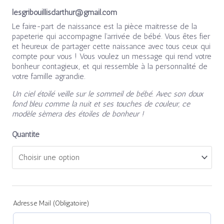
lesgribouillisdarthur@gmail.com
Le faire-part de naissance est la pièce maitresse de la
papeterie qui accompagne l’arrivée de bébé. Vous êtes fier
et heureux de partager cette naissance avec tous ceux qui
compte pour vous ! Vous voulez un message qui rend votre
bonheur contagieux, et qui ressemble à la personnalité de
votre famille agrandie.
Un ciel étoilé veille sur le sommeil de bébé. Avec son doux
fond bleu comme la nuit et ses touches de couleur, ce
modèle sèmera des étoiles de bonheur !
Quantité
(required)
(required)
(required)
(required)
(required)
(required)
Adresse Mail (Obligatoire)