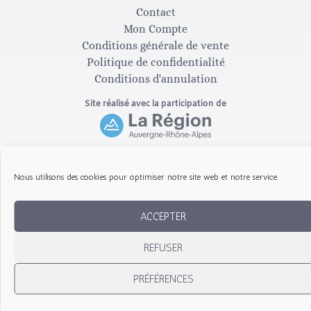
a
b
Contact
Mon Compte
g
o
Conditions générale de vente
Politique de confidentialité
Conditions d'annulation
r
o
Site réalisé avec la participation de
a
k
m
-
Copyright © 2026 Les Gribouillis d'Arthur
Nous utilisons des cookies pour optimiser notre site web et notre service.
f
ACCEPTER
REFUSER
PRÉFÉRENCES