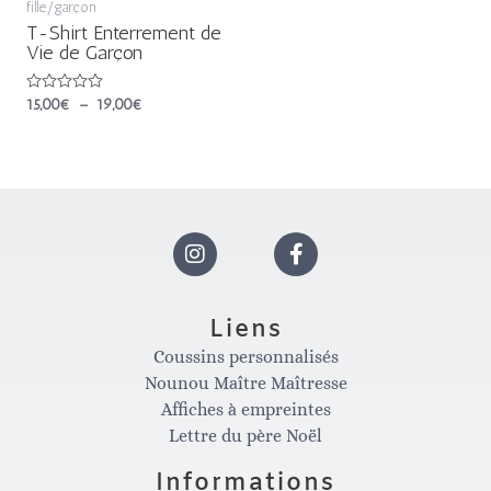
fille/garçon
T-Shirt Enterrement de
Vie de Garçon
Note
15,00
€
–
19,00
€
0
sur
5
I
F
n
a
Liens
Coussins personnalisés
s
c
Nounou Maître Maîtresse
Affiches à empreintes
t
e
Lettre du père Noël
Informations