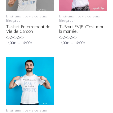
Enterrement de vie de jeune
Enterrement de vie de jeune
fille/garçon
fille/garçon
T-shirt Enterrement de
T-Shirt EVJF ‘C’est moi
Vie de Garçon
la mariée…’
Note
15,00
€
–
19,00
€
Note
15,00
€
–
19,00
€
0
0
sur
sur
5
5
Plage
de
prix :
15,00€
à
19,00€
Enterrement de vie de jeune