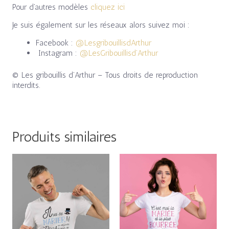
Pour d’autres modèles
cliquez ici
Je suis également sur les réseaux alors suivez moi :
Facebook :
@LesgribouillisdArthur
Instagram :
@LesGribouillisd’Arthur
© Les gribouillis d’Arthur – Tous droits de reproduction
interdits.
Produits similaires
Plage
Plage
de
de
prix :
prix :
15,00€
15,00€
à
à
19,00€
19,00€