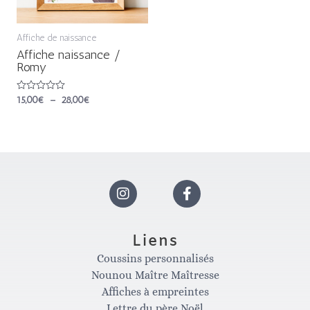
Affiche de naissance
Affiche naissance /
Romy
Note
15,00
€
–
28,00
€
0
sur
5
I
F
n
a
Liens
Coussins personnalisés
s
c
Nounou Maître Maîtresse
Affiches à empreintes
Lettre du père Noël