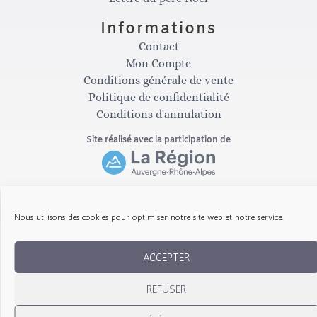
t
e
Informations
a
b
Contact
Mon Compte
g
o
Conditions générale de vente
Politique de confidentialité
Conditions d'annulation
r
o
Site réalisé avec la participation de
a
k
m
-
Copyright © 2026 Les Gribouillis d'Arthur
Nous utilisons des cookies pour optimiser notre site web et notre service.
f
ACCEPTER
REFUSER