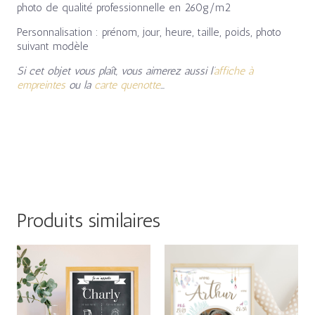
photo de qualité professionnelle en 260g/m2
Personnalisation : prénom, jour, heure, taille, poids, photo
suivant modèle
Si cet objet vous plaît, vous aimerez aussi l’
affiche à
empreintes
ou la
carte quenotte
…
Produits similaires
Plage
Plage
de
de
prix :
prix :
15,00€
15,00€
à
à
28,00€
28,00€