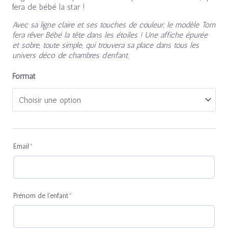
fera de bébé la star !
Avec sa ligne claire et ses touches de couleur, le modèle Tom
fera rêver Bébé la tête dans les étoiles ! Une affiche épurée
et sobre, toute simple, qui trouvera sa place dans tous les
univers déco de chambres d’enfant.
Format
(required)
(required)
(required)
(required)
(required)
(required)
(required)
Email
*
Prénom de l'enfant
*