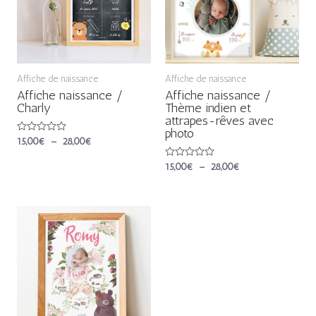
Affiche de naissance
Affiche de naissance
Affiche naissance /
Affiche naissance /
Charly
Thème indien et
attrapes-rêves avec
photo
Note
15,00
€
–
28,00
€
0
sur
Note
15,00
€
–
28,00
€
5
0
sur
5
Plage
de
prix :
15,00€
à
28,00€