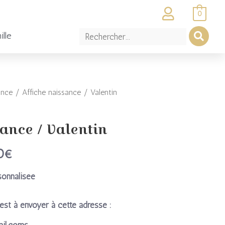
0
ille
ance
/ Affiche naissance / Valentin
Plage
de
sance / Valentin
prix :
0
€
15,00€
à
sonnalisée
28,00€
est à envoyer à cette adresse :
ail.coms