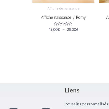
Affiche de naissance
Affiche naissance / Romy
A
Note
15,00
€
–
28,00
€
0
sur
5
Liens
Coussins personnalisés