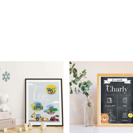
Plage
Pla
de
de
prix :
prix 
15,00€
15,
à
à
28,00€
28,