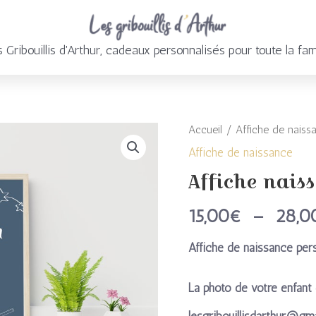
 Gribouillis d'Arthur, cadeaux personnalisés pour toute la fam
Accueil
/
Affiche de naiss
quantité
Affiche de naissance
de
Affiche nais
Affiche
15,00
€
–
28,0
naissance
Affiche de naissance per
/
Valentin
La photo de votre enfant 
lesgribouillisdarthur@gm