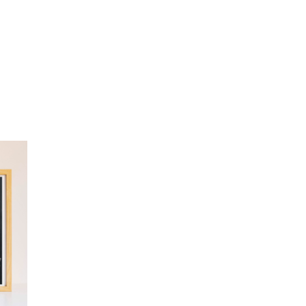
ge
:
00€
00€