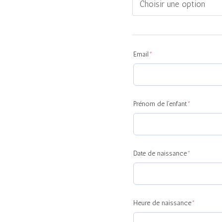
(required)
(required)
(required)
(required)
(required)
(required
(requ
Email
*
Prénom de l'enfant
*
Date de naissance
*
Heure de naissance
*