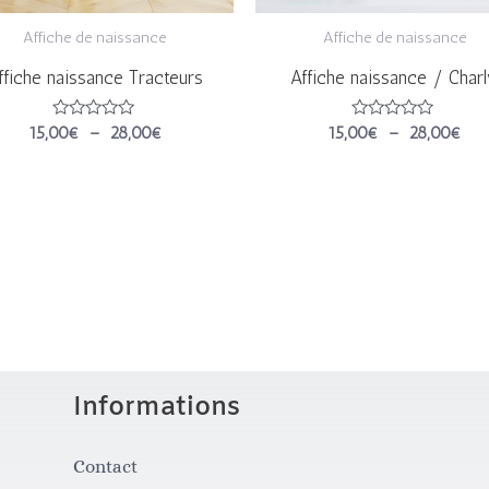
Affiche de naissance
Affiche de naissance
ffiche naissance Tracteurs
Affiche naissance / Char
Note
Note
15,00
€
–
28,00
€
15,00
€
–
28,00
€
0
0
sur
sur
5
5
Informations
Contact