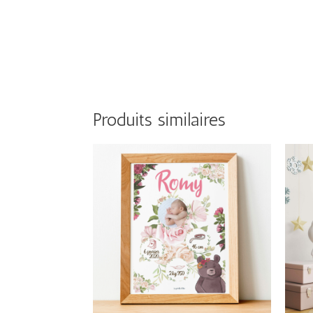
Produits similaires
Plage
de
prix :
15,00€
à
28,00€