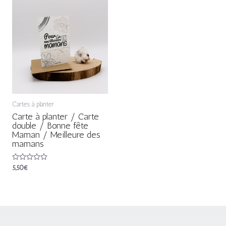
Cartes à planter
Carte à planter / Carte
double / Bonne fête
Maman / Meilleure des
mamans
Note
5,50
€
0
sur
5