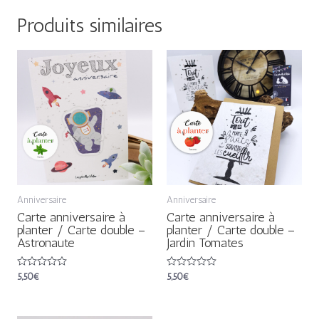
Produits similaires
Anniversaire
Anniversaire
Carte anniversaire à
Carte anniversaire à
planter / Carte double –
planter / Carte double –
Astronaute
Jardin Tomates
Note
5,50
€
Note
5,50
€
0
0
sur
sur
5
5