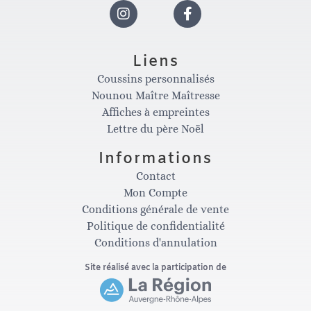
I
F
n
a
Liens
Coussins personnalisés
s
c
Nounou Maître Maîtresse
Affiches à empreintes
t
e
Lettre du père Noël
Informations
a
b
Contact
Mon Compte
g
o
Conditions générale de vente
Politique de confidentialité
Conditions d'annulation
r
o
Site réalisé avec la participation de
a
k