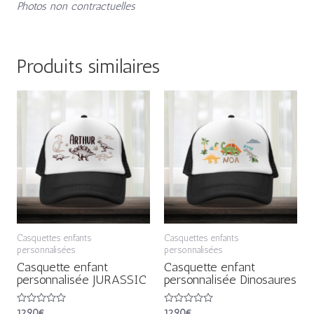
Photos non contractuelles
Produits similaires
Casquettes enfants
Casquettes enfants
personnalisées
personnalisées
Casquette enfant
Casquette enfant
personnalisée JURASSIC
personnalisée Dinosaures
Note
12,90
€
Note
12,90
€