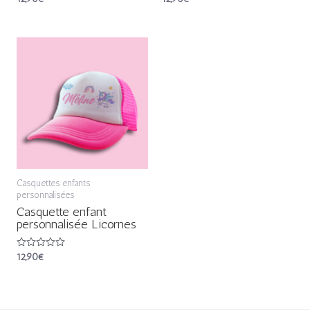
0
0
sur
sur
5
5
Casquettes enfants
personnalisées
Casquette enfant
personnalisée Licornes
Note
12,90
€
0
sur
5