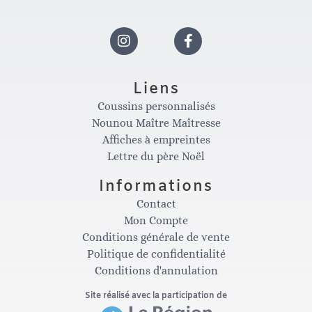
I
F
n
a
Liens
Coussins personnalisés
s
c
Nounou Maître Maîtresse
Affiches à empreintes
t
e
Lettre du père Noël
Informations
a
b
Contact
Mon Compte
g
o
Conditions générale de vente
Politique de confidentialité
Conditions d'annulation
r
o
Site réalisé avec la participation de